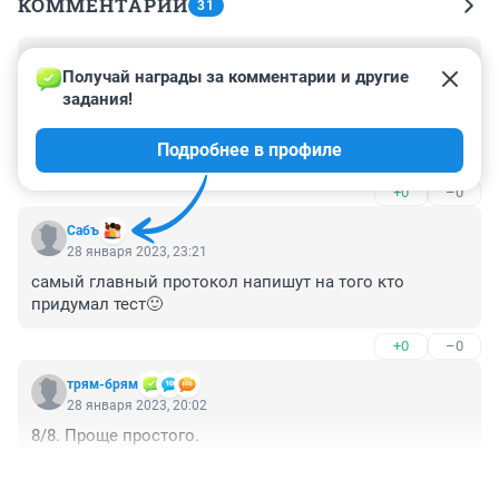
КОММЕНТАРИИ
31
Гость
29 января 2023, 11:32
Получай награды за комментарии и другие 
задания!
Нгс, для того, чтобы подделывать условный 
канцелярит, нужно либо работать в этой сфере, либо 
Подробнее в профиле
обладать истинным чувством языка. У вас нет ни 
того, ни другого.
+0
–0
Сабъ
28 января 2023, 23:21
самый главный протокол напишут на того кто 
придумал тест🙂
+0
–0
трям-брям
28 января 2023, 20:02
8/8. Проще простого.
+1
–0