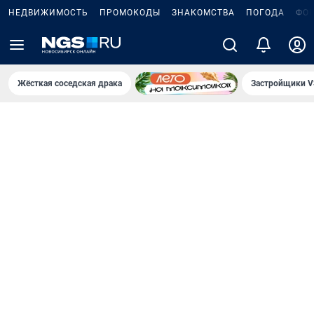
НЕДВИЖИМОСТЬ
ПРОМОКОДЫ
ЗНАКОМСТВА
ПОГОДА
ФО
Жёсткая соседская драка
Застройщики V