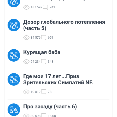
187 597
741
Дозор глобального потепления
(часть 5)
34 576
651
Курящая баба
94 234
348
Где мои 17 лет...Приз
Зрительских Симпатий NF.
10 012
78
Про засаду (часть 6)
30 598
1 000