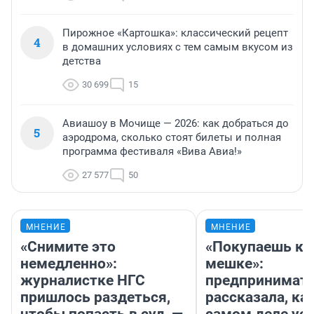
Пирожное «Картошка»: классический рецепт
4
в домашних условиях с тем самым вкусом из
детства
30 699
15
Авиашоу в Мочище — 2026: как добраться до
5
аэродрома, сколько стоят билеты и полная
программа фестиваля «Вива Авиа!»
27 577
50
МНЕНИЕ
МНЕНИЕ
«Снимите это
«Покупаешь ко
немедленно»:
мешке»:
журналистке НГС
предпринимат
пришлось раздеться,
рассказала, как
чтобы попасть в суд, —
самом деле ус