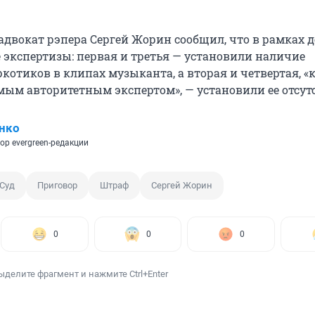
адвокат рэпера Сергей Жорин сообщил, что в рамках д
 экспертизы: первая и третья — установили наличие
котиков в клипах музыканта, а вторая и четвертая, «
мым авторитетным экспертом», — установили ее отсут
нко
ор evergreen-редакции
Суд
Приговор
Штраф
Сергей Жорин
0
0
0
ыделите фрагмент и нажмите Ctrl+Enter