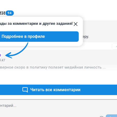
ИИ
94
ады за комментарии и другие задания!
0:31
Подробнее в профиле
штраф не полагается разве? Суток 15 к примеру.
9:47
аверное скоро в политику полезет медийная личность ...
Читать все комментарии