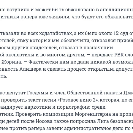
 не вступило и может быть обжаловано в апелляцион
итники рэпера уже заявили, что будут его обжаловать
тказали во всех ходатайствах, а их было около 15: суд 
етелей, явку которых мы обеспечили, отказался прио
росы других свидетелей, отказал в назначении
й экспертизы и во многом другом, — передает РБК сл
я Жорина. — Фактически нам не дали никакой возмож
овность Алишера и сделать процесс открытым, допус
ть.
экс-депутат Госдумы и член Общественной палаты Дм
проверить текст песни «Розовое вино 2», которая, по е
андирует наркотики и порнографию среди
тних. Проверить композиции Моргенштерна на проп
ди детей после Носова также попросила Лига безопасн
нее против рэпера завели административное дело по ч.