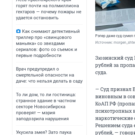
горят почти на полмиллиона
гектаров — почему пожары не
удается остановить
Как снимают детективный
Рэпер даже суд сумел 
триллер про «свинцового
Источник: 
morgen_shte
маньяка» со звездами
сериалов: фото со съемок и
первые подробности
Зюзинский суд 
рублей за пропа
Врач предупредил о
суда.
смертельной опасности на
даче: что нельзя делать в саду
— Суд признал 
То ли дом, то ли гостиница:
виновным в сов
странное здание в частном
КоАП РФ (пропа
секторе Новосибирска
психотропных в
проверят — мэрия
наркотические 
заподозрила нарушения
Решением суда 
рублей, — говор
Укусила змея? Зато паука