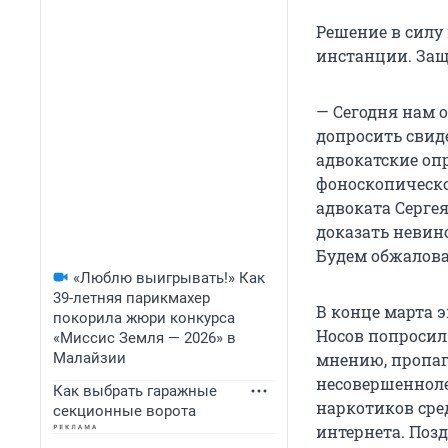
Решение в силу
инстанции. Защ
— Сегодня нам о
допросить свид
адвокатские оп
фоноскопическо
адвоката Серге
доказать невин
Будем обжалова
«Люблю выигрывать!» Как
39-летняя парикмахер
В конце марта 
покорила жюри конкурса
Носов попросил 
«Миссис Земля — 2026» в
Малайзии
мнению, пропаг
несовершенноле
Как выбрать гаражные
наркотиков сре
секционные ворота
интернета. Позд