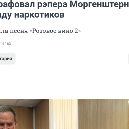
рафовал рэпера Моргенштерн
нду наркотиков
ла песня «Розовое вино 2»
14 163
тария