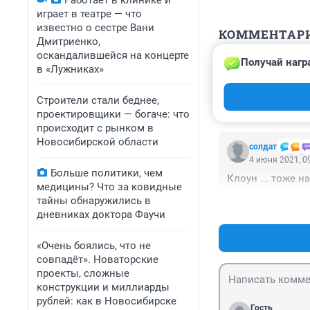
Работает в клинике и
играет в театре — что
известно о сестре Вани
КОММЕНТАР
Дмитриенко,
оскандалившейся на концерте
Получай нагр
Гость
в «Лужниках»
4 июня 2021, 1
А за шоу в суде 
Строители стали беднее,
проектировщики — богаче: что
происходит с рынком в
Новосибирской области
солдат
4 июня 2021, 0
Больше политики, чем
Клоун ... тоже н
медицины? Что за ковидные
тайны обнаружились в
дневниках доктора Фаучи
«Очень боялись, что не
совпадёт». Новаторские
проекты, сложные
конструкции и миллиарды
рублей: как в Новосибирске
Гость