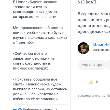
6.13 КоАП.
В Новосибирске назвали
точное количество
многоквартирных домов,
В середине мая 
которые должны снести
провели четыре
пропаганды нар
Минпросвещения обновило
проводилась са
список учебников: что будут
изучать в школах и колледжах
с 1 сентября
Илья Не
Шеф-редакт
«Сейчас бы всё это
запретили»: истории из
советского детства в
Моргенштерн
пионерских лагерях
«Приставы ободрали все
0
счета». Пенсионерка чудом
выжила в аварии, но осталась
должна — банкротство не
Увидели опечатку? В
избавило её от списаний