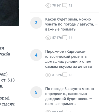
78 361
12
Какой будет зима, можно
3
узнать по погоде 7 августа, —
важные приметы
57 676
14
яч
Пирожное «Картошка»:
лужба
4
классический рецепт в
домашних условиях с тем
самым вкусом из детства
ед.
)
31 225
18
т. 6.13
в,
По погоде 8 августа можно
5
определить, насколько
оры).
дождливой будет осень —
0 тысяч
важные приметы