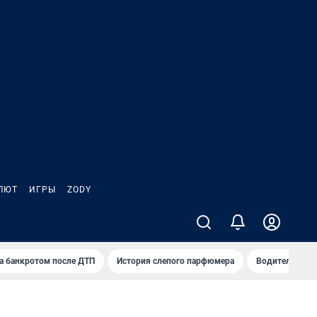
ЛЮТ
ИГРЫ
ZODY
а банкротом после ДТП
История слепого парфюмера
Водители пер