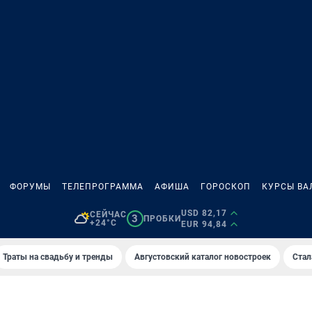
ФОРУМЫ
ТЕЛЕПРОГРАММА
АФИША
ГОРОСКОП
КУРСЫ ВА
USD 82,17
СЕЙЧАС
3
ПРОБКИ
+24°C
EUR 94,84
Траты на свадьбу и тренды
Августовский каталог новостроек
Стал