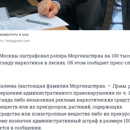
превратить в шоу
rn / Instagram.com
Москвы оштрафовал рэпера Моргенштерна на 100 тыс
ганду наркотиков в песнях. Об этом сообщает пресс-с
Валеева (настоящая фамилия Моргенштерна. —
Прим. р
ершении административного правонарушения по ч. 1 с
ганда либо незаконная реклама наркотических средст
еществ или их прекурсоров, растений, содержащих
средства или психотропные вещества либо их прекурс
ему назначен административный штраф в размере 10
ится в сообщении.