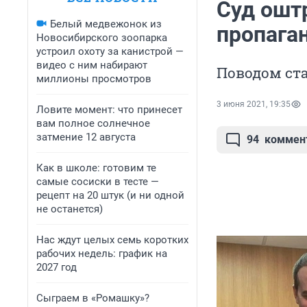
Суд ошт
Белый медвежонок из
пропага
Новосибирского зоопарка
устроил охоту за канистрой —
видео с ним набирают
Поводом ста
миллионы просмотров
3 июня 2021, 19:35
Ловите момент: что принесет
вам полное солнечное
затмение 12 августа
94
коммен
Как в школе: готовим те
самые сосиски в тесте —
рецепт на 20 штук (и ни одной
не останется)
Нас ждут целых семь коротких
рабочих недель: график на
2027 год
Сыграем в «Ромашку»?