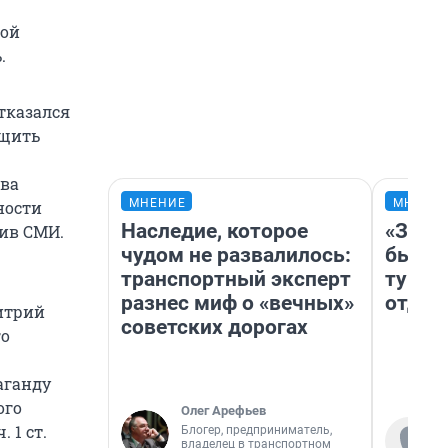
ной
.
отказался
бщить
ова
МНЕНИЕ
МНЕНИ
ности
Наследие, которое
«За н
тив СМИ.
чудом не развалилось:
были 
транспортный эксперт
турис
разнес миф о «вечных»
отдых
итрий
советских дорогах
го
аганду
ого
Олег Арефьев
 1 ст.
Блогер, предприниматель,
владелец в транспортном