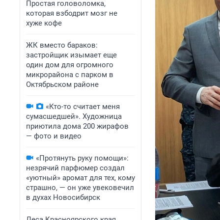
Простая головоломка,
которая взбодрит мозг не
хуже кофе
ЖК вместо бараков:
застройщик изымает еще
один дом для огромного
микрорайона с парком в
Октябрьском районе
«Кто-то считает меня
сумасшедшей». Художница
приютила дома 200 жирафов
— фото и видео
«Протянуть руку помощи»:
незрячий парфюмер создал
«уютный» аромат для тех, кому
страшно, — он уже увековечил
в духах Новосибирск
Леса Красноярского края