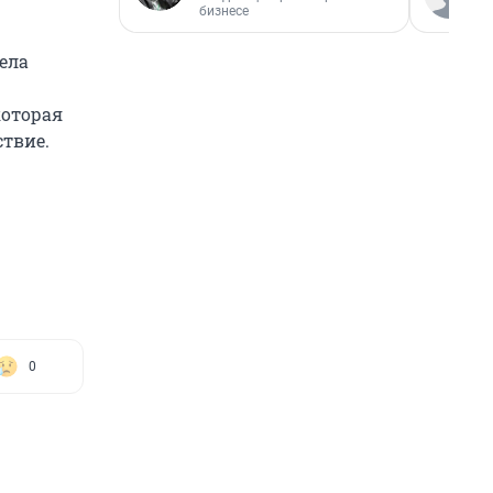
бизнесе
ела
которая
ствие.
0