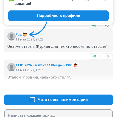
задания!
Очень посредственная статья, почему-то не 
упомянуто, что девушка художник и дизайнер, 
Подробнее в профиле
создаёт шикарные платья а так же у неё своя линия 
футболок
+0
–0
Род
11 мая 2021, 21:28
Она же старая. Журнал для тех кто любит по старше?
+0
–0
11.01.2026 наступит 1418-й день СВО
11 мая 2021, 17:16
Эталон "провинциального стиля".
+0
–0
Читать все комментарии