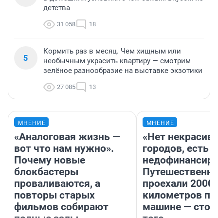
детства
31 058
18
Кормить раз в месяц. Чем хищным или
5
необычным украсить квартиру — смотрим
зелёное разнообразие на выставке экзотики
27 085
13
МНЕНИЕ
МНЕНИЕ
«Аналоговая жизнь —
«Нет некрасив
вот что нам нужно».
городов, есть
Почему новые
недофинансиро
блокбастеры
Путешественн
проваливаются, а
проехали 2000
повторы старых
километров по 
фильмов собирают
машине — стои