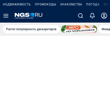
НЕДВИЖИМОСТЬ
ПРОМОКОДЫ
ЗНАКОМСТВА
ПОГОДА
ФО
Растет популярность дискаунтеров
Межд