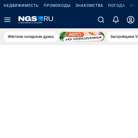
НЕДВИЖИМОСТЬ
ПРОМОКОДЫ
ЗНАКОМСТВА
ПОГОДА
ФО
Жёсткая соседская драка
Застройщики V