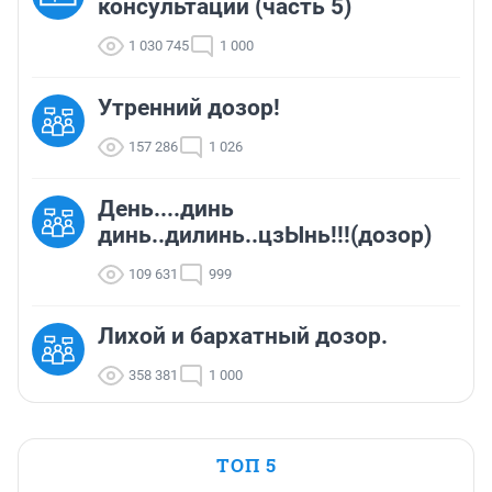
консультации (часть 5)
1 030 745
1 000
Утренний дозор!
157 286
1 026
День....динь
динь..дилинь..цзЫнь!!!(дозор)
109 631
999
Лихой и бархатный дозор.
358 381
1 000
ТОП 5