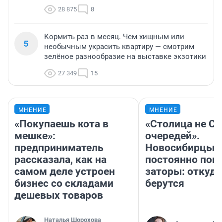
28 875
8
Кормить раз в месяц. Чем хищным или
5
необычным украсить квартиру — смотрим
зелёное разнообразие на выставке экзотики
27 349
15
МНЕНИЕ
МНЕНИЕ
«Покупаешь кота в
«Столица не Си
мешке»:
очередей».
предприниматель
Новосибирцы
рассказала, как на
постоянно поп
самом деле устроен
заторы: откуда
бизнес со складами
берутся
дешевых товаров
Наталья Шорохова