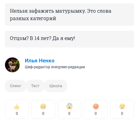
Нельзя зафажить матурымку. Это слова
разных категорий
Отцом? В 14 лет? Да я ему!
Илья Ненко
Шеф-редактор evergreen-редакции
Сленг
Тест
Школа
0
0
0
0
0