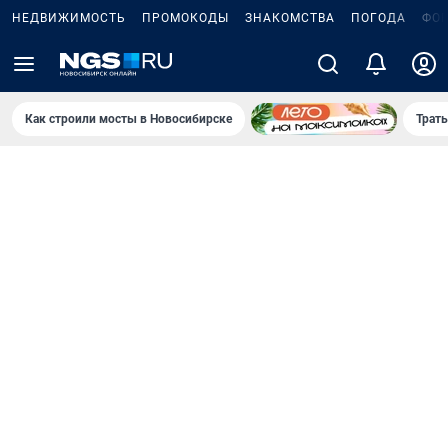
НЕДВИЖИМОСТЬ
ПРОМОКОДЫ
ЗНАКОМСТВА
ПОГОДА
ФО
Как строили мосты в Новосибирске
Траты