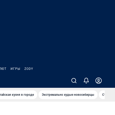
ЛЮТ
ИГРЫ
ZODY
тайская кухня в городе
Экстремально худые новосибирцы
Старт те