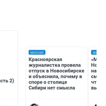
МНЕНИЕ
МНЕНИ
Красноярская
«Мы в
журналистка провела
Нолан
отпуск в Новосибирске
настр
и объяснила, почему в
смотр
сть 2)
споре о столице
чтобы
Сибири нет смысла
выгля