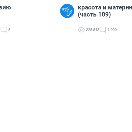
твию
красота и матери
(часть 109)
8
228 813
1 000