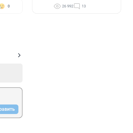
26 992
13
0
равить