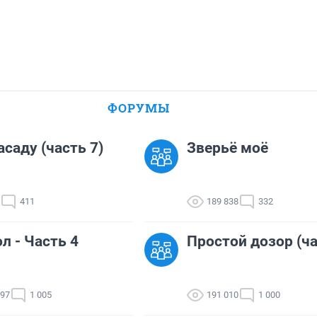
ФОРУМЫ
асаду (часть 7)
Зверьё моё
411
189 838
332
л - Часть 4
Простой дозор (ча
497
1 005
191 010
1 000