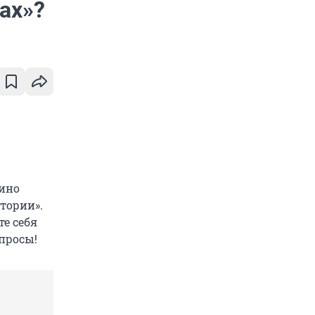
ах»?
кино
тории».
те себя
опросы!