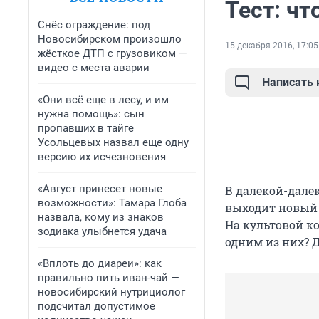
Тест: чт
Снёс ограждение: под
Новосибирском произошло
15 декабря 2016, 17:05
жёсткое ДТП с грузовиком —
видео с места аварии
Написать
«Они всё еще в лесу, и им
нужна помощь»: сын
пропавших в тайге
Усольцевых назвал еще одну
версию их исчезновения
«Август принесет новые
В далекой-далек
возможности»: Тамара Глоба
выходит новый 
назвала, кому из знаков
На культовой ко
зодиака улыбнется удача
одним из них? Д
«Вплоть до диареи»: как
правильно пить иван-чай —
новосибирский нутрициолог
подсчитал допустимое