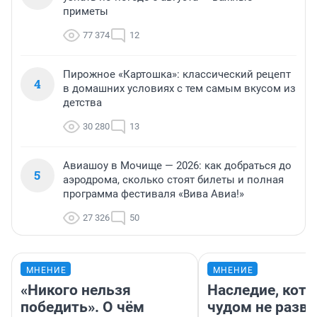
приметы
77 374
12
Пирожное «Картошка»: классический рецепт
4
в домашних условиях с тем самым вкусом из
детства
30 280
13
Авиашоу в Мочище — 2026: как добраться до
5
аэродрома, сколько стоят билеты и полная
программа фестиваля «Вива Авиа!»
27 326
50
МНЕНИЕ
МНЕНИЕ
«Никого нельзя
Наследие, кото
победить». О чём
чудом не разва