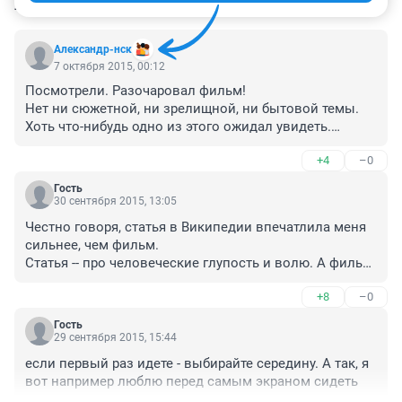
КОММЕНТАРИИ
78
Александр-нск
7 октября 2015, 00:12
Посмотрели. Разочаровал фильм!

Нет ни сюжетной, ни зрелищной, ни бытовой темы. 
Хоть что-нибудь одно из этого ожидал увидеть.

Похоже сам режиссер далек от темы, о которой 
+4
–0
снимал фильм. Как-то не цепляет его творчество.

Кто хочет посмотреть настоящие фильмы, причем 
Гость
документальные и понять, как нужно снимать - 
30 сентября 2015, 13:05
найдите например "Эверест восхождение Русской 
Честно говоря, статья в Википедии впечатлила меня 
Экспедиции " И сравните.

сильнее, чем фильм.

Да много таких реальных фильмом, это - похоже 
Статья -- про человеческие глупость и волю. А фильм 
ориентирован на людей никогда до этого не 
получился о патетике по спутниковому телефону.
видевших про горы.

+8
–0
Кстати, про Анатолия - посмотрите - Непокоренная 
вершина (2002)

Гость
29 сентября 2015, 15:44
Действительно непотопляемым. БЫЛ. 

p.s.

если первый раз идете - выбирайте середину. А так, я 
Треть фильма эверест - очень крупные планы голов 
вот например люблю перед самым экраном сидеть
участников, причем явное перекрупнее плана. - 