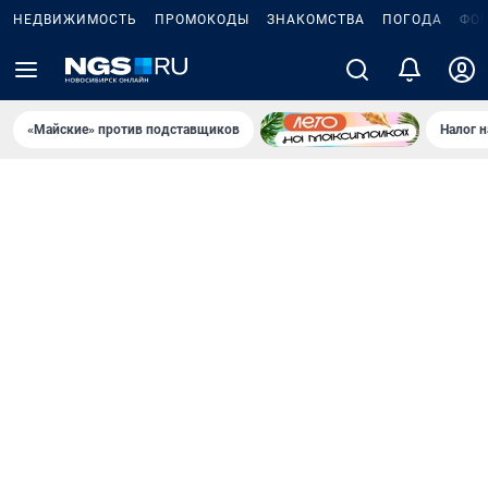
НЕДВИЖИМОСТЬ
ПРОМОКОДЫ
ЗНАКОМСТВА
ПОГОДА
ФО
«Майские» против подставщиков
Налог 