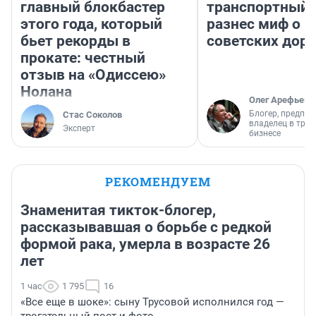
главный блокбастер
транспортный 
этого года, который
разнес миф о 
бьет рекорды в
советских доро
прокате: честный
отзыв на «Одиссею»
Нолана
Олег Арефьев
Блогер, предпри
Стас Соколов
владелец в тра
Эксперт
бизнесе
РЕКОМЕНДУЕМ
Знаменитая тикток-блогер,
рассказывавшая о борьбе с редкой
формой рака, умерла в возрасте 26
лет
1 час
1 795
16
«Все еще в шоке»: сыну Трусовой исполнился год —
трогательный пост и фото