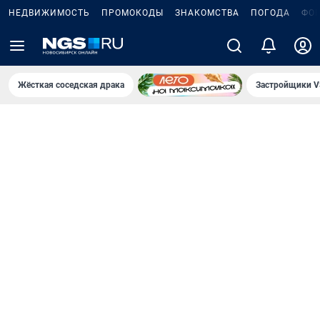
НЕДВИЖИМОСТЬ
ПРОМОКОДЫ
ЗНАКОМСТВА
ПОГОДА
ФО
Жёсткая соседская драка
Застройщики V