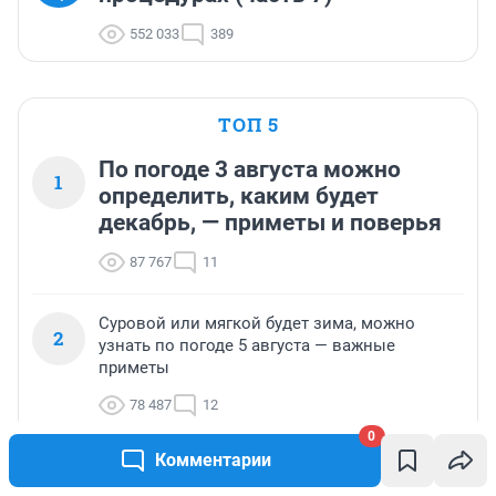
552 033
389
ТОП 5
По погоде 3 августа можно
1
определить, каким будет
декабрь, — приметы и поверья
87 767
11
Суровой или мягкой будет зима, можно
2
узнать по погоде 5 августа — важные
приметы
78 487
12
0
Комментарии
Какой будет зима, можно узнать по погоде 7
3
августа, — важные приметы