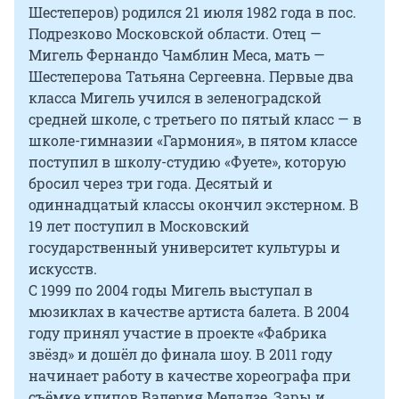
Шестеперов) родился 21 июля 1982 года в пос.
Подрезково Московской области. Отец —
Мигель Фернандо Чамблин Меса, мать —
Шестеперова Татьяна Сергеевна. Первые два
класса Мигель учился в зеленоградской
средней школе, с третьего по пятый класс — в
школе-гимназии «Гармония», в пятом классе
поступил в школу-студию «Фуете», которую
бросил через три года. Десятый и
одиннадцатый классы окончил экстерном. В
19 лет поступил в Московский
государственный университет культуры и
искусств.
С 1999 по 2004 годы Мигель выступал в
мюзиклах в качестве артиста балета. В 2004
году принял участие в проекте «Фабрика
звёзд» и дошёл до финала шоу. В 2011 году
начинает работу в качестве хореографа при
съёмке клипов Валерия Меладзе, Зары и