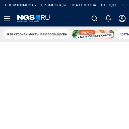
НЕДВИЖИМОСТЬ
ПРОМОКОДЫ
ЗНАКОМСТВА
ПОГОДА
ФО
Как строили мосты в Новосибирске
Траты