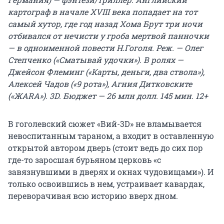
картограф в начале XVIII века попадает на тот
самый хутор, где год назад Хома Брут три ночи
отбивался от нечисти у гроба мертвой панночки
— в одноименной повести Н.Гоголя. Реж. — Олег
Степченко («Сматывай удочки»). В ролях —
Джейсон Флеминг («Карты, деньги, два ствола»),
Алексей Чадов («9 рота»), Агния Дитковските
(«ЖАRА»). 3D. Бюджет — 26 млн долл. 145 мин. 12+
В гоголевский сюжет «Вий-3D» не вламывается
невоспитанным тараном, а входит в оставленную
открытой автором дверь (стоит ведь до сих пор
где-то заросшая бурьяном церковь «с
завязнувшими в дверях и окнах чудовищами»). И
только освоившись в нем, устраивает кавардак,
переворачивая всю историю вверх дном.