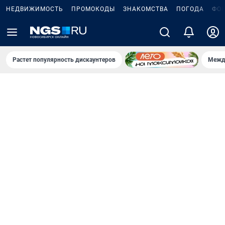
НЕДВИЖИМОСТЬ
ПРОМОКОДЫ
ЗНАКОМСТВА
ПОГОДА
ФО
Растет популярность дискаунтеров
Межд