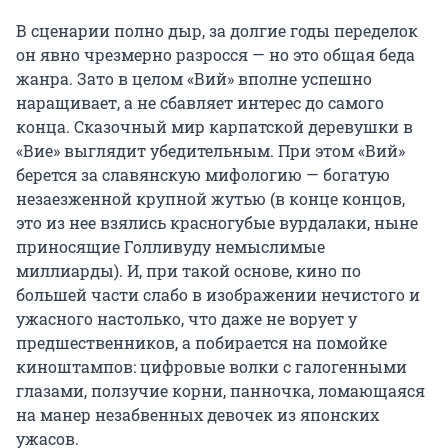
В сценарии полно дыр, за долгие годы переделок
он явно чрезмерно разросся — но это общая беда
жанра. Зато в целом «Вий» вполне успешно
наращивает, а не сбавляет интерес до самого
конца. Сказочный мир карпатской деревушки в
«Вие» выглядит убедительным. При этом «Вий»
берется за славянскую мифологию — богатую
незаезженной крупной жутью (в конце концов,
это из нее взялись красногубые вурдалаки, ныне
приносящие Голливуду немыслимые
миллиарды). И, при такой основе, кино по
большей части слабо в изображении нечистого и
ужасного настолько, что даже не ворует у
предшественников, а побирается на помойке
киноштампов: цифровые волки с галогенными
глазами, ползучие корни, панночка, ломающаяся
на манер незабвенных девочек из японских
ужасов.