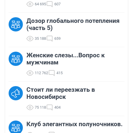
64 695
607
Дозор глобального потепления
(часть 5)
35 188
659
Женские слезы...Вопрос к
мужчинам
112 762
415
Стоит ли переезжать в
Новосибирск
75 118
404
Клуб элегантных полуночников.