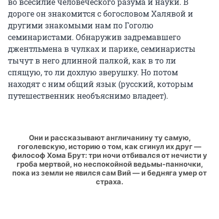
во всесилие человеческого разума и науки. В
дороге он знакомится с богословом Халявой и
другими знакомыми нам по Гоголю
семинаристами. Обнаружив задремавшего
джентльмена в чулках и парике, семинаристы
тычут в него длинной палкой, как в то ли
спящую, то ли дохлую зверушку. Но потом
находят с ним общий язык (русский, которым
путешественник необъяснимо владеет).
Они и рассказывают англичанину ту самую,
гоголевскую, историю о том, как сгинул их друг —
философ Хома Брут: три ночи отбивался от нечисти у
гроба мертвой, но неспокойной ведьмы-панночки,
пока из земли не явился сам Вий — и бедняга умер от
страха.