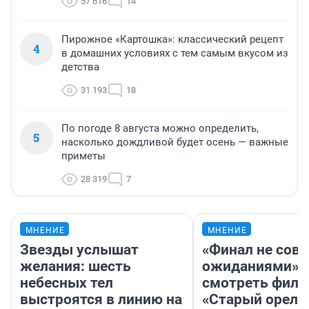
57 616
14
Пирожное «Картошка»: классический рецепт
4
в домашних условиях с тем самым вкусом из
детства
31 193
18
По погоде 8 августа можно определить,
5
насколько дождливой будет осень — важные
приметы
28 319
7
МНЕНИЕ
МНЕНИЕ
Звезды услышат
«Финал не совп
желания: шесть
ожиданиями»: 
небесных тел
смотреть фил
выстроятся в линию на
«Старый орел» 