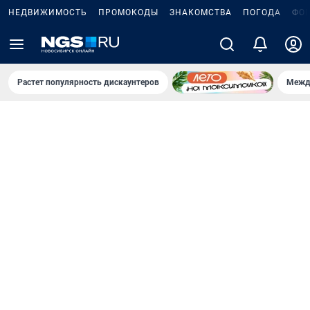
НЕДВИЖИМОСТЬ
ПРОМОКОДЫ
ЗНАКОМСТВА
ПОГОДА
ФО
Растет популярность дискаунтеров
Межд