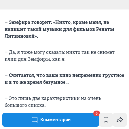
– Земфира говорит: «Никто, кроме меня, не
напишет такой музыки для фильмов Ренаты
Литвиновой».
– Да, я тоже могу сказать: никто так не снимет
клип для Земфиры, как я.
– Считается, что ваше кино непременно грустное
и в то же время безумное…
– Это лишь две характеристики из очень
большого списка.
0
Комментарии
– Какую черту вы больше всего не любите в себе?