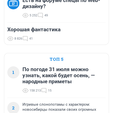
Есть на форуме спецы по Web-
дизайну?
5 252
49
Хорошая фантастика
8 826
41
ТОП 5
По погоде 31 июля можно
1
узнать, какой будет осень, —
народные приметы
158 213
15
Игривые слонопотамы с характером:
2
новосибирцы показали своих огромных