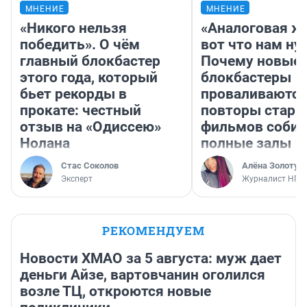
МНЕНИЕ
МНЕНИЕ
«Никого нельзя
«Аналоговая ж
победить». О чём
вот что нам ну
главный блокбастер
Почему новые
этого года, который
блокбастеры
бьет рекорды в
проваливаются,
прокате: честный
повторы стары
отзыв на «Одиссею»
фильмов соби
Нолана
полные залы
Стас Соколов
Алёна Золотух
Эксперт
Журналист НГС
РЕКОМЕНДУЕМ
Новости ХМАО за 5 августа: муж дает
деньги Айзе, вартовчанин оголился
возле ТЦ, откроются новые