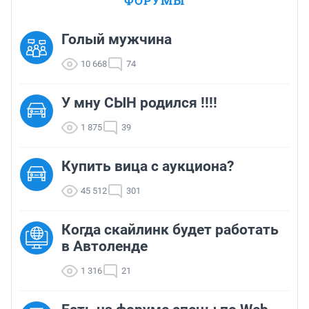
ФОРУМЫ
Голый мужчина
10 668
74
У мну СЫН родился !!!!
1 875
39
Купить вица с аукциона?
45 512
301
Когда скайлинк будет работать
в Автоленде
1 316
21