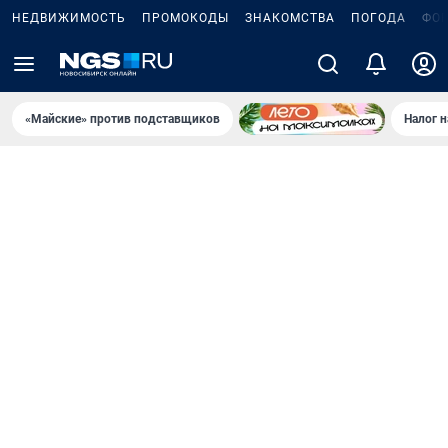
НЕДВИЖИМОСТЬ
ПРОМОКОДЫ
ЗНАКОМСТВА
ПОГОДА
ФО
«Майские» против подставщиков
Налог 