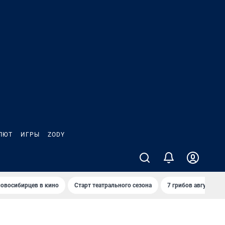
ЛЮТ
ИГРЫ
ZODY
овосибирцев в кино
Старт театрального сезона
7 грибов августа