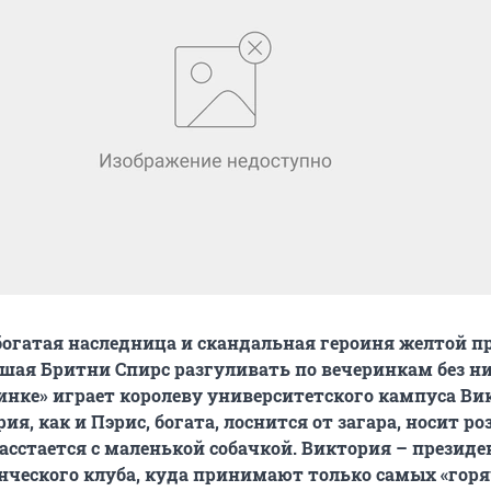
богатая наследница и скандальная героиня желтой пр
шая Бритни Спирс разгуливать по вечеринкам без н
динке» играет королеву университетского кампуса В
я, как и Пэрис, богата, лоснится от загара, носит роз
расстается с маленькой собачкой. Виктория – президе
нческого клуба, куда принимают только самых «гор