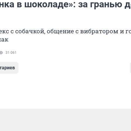
нка в шоколаде»: за гранью 
кс с собачкой, общение с вибратором и г
чак
31 061
тариев