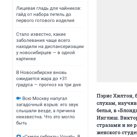
Лицевая гладь для чайников:
гайд от набора петель до
первого готового изделия
Стало известно, какие
заболевания чаще всего
находили на диспансеризации
у новосибирцев — в одной
картинке
В Новосибирске вновь
ожидается жара до +31
градуса — прогноз на три дня
Пэрис Хилтон, 
Всю Москву напугал
слухам, научив
загадочный взрыв: его звук
белья, в «Блон
слышали везде, а причина
неизвестна. Что это могло
Инглиш. Виктори
быть
стразами и не 
женского студе
«Смели гибриды Voyah». В