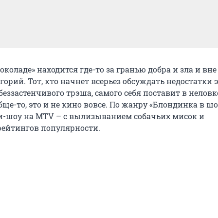
коладе» находится где-то за гранью добра и зла и вне
орий. Тот, кто начнет всерьез обсуждать недостатки 
еззастенчивого трэша, самого себя поставит в неловк
ще-то, это и не кино вовсе. По жанру «Блондинка в ш
и-шоу на МТV – с вылизыванием собачьих мисок и
ейтингов популярности.