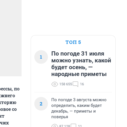
ТОП 5
По погоде 31 июля
1
можно узнать, какой
будет осень, —
народные приметы
158 655
16
ессы, по
ижнего
По погоде 3 августа можно
икторию
2
определить, каким будет
овое со
декабрь, — приметы и
нт
поверья
ячих
87 128
11