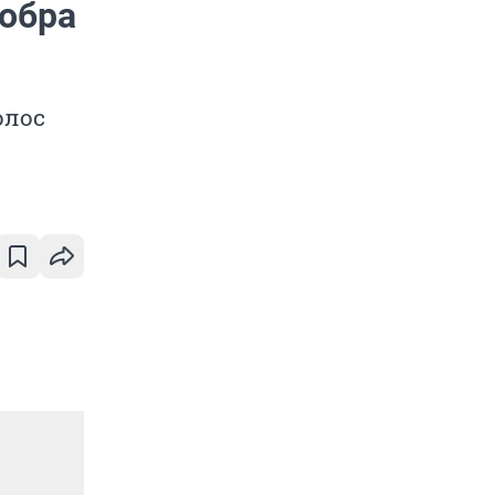
добра
олос