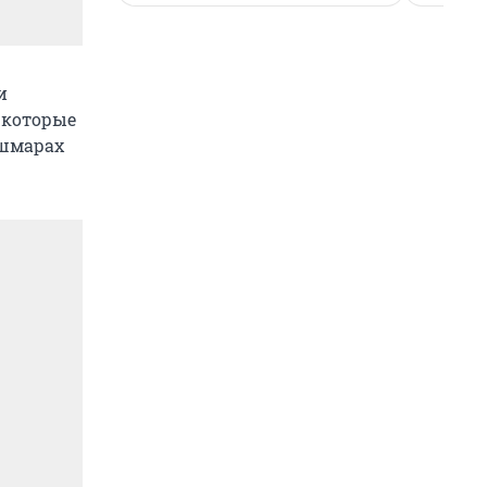
и
 которые
ошмарах