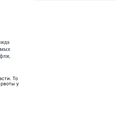
вида
амых
фли,
сти. То
 рвоты у