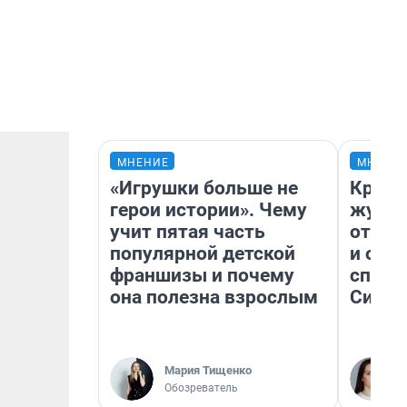
МНЕНИЕ
МНЕНИ
«Игрушки больше не
Красн
герои истории». Чему
журна
учит пятая часть
отпус
популярной детской
и объ
франшизы и почему
споре
она полезна взрослым
Сибир
Мария Тищенко
Обозреватель