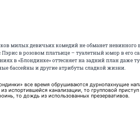
ков милых девичьих комедий не обманет невинного 
с Пэрис в розовом платьице – туалетный юмор в его с
ниях в «Блондинке» оттесняет на задний план даже ту
ые бассейны и другие атрибуты сладкой жизни.
ондинки» все время обрушиваются дурнопахнущие напа
 из испортившейся канализации, то групповой приступ
роинь, то дождь из использованных презервативов.