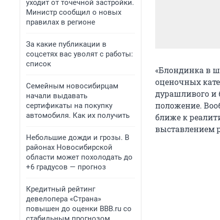
уходит от точечной застройки.
Министр сообщил о новых
правилах в регионе
За какие публикации в
соцсетях вас уволят с работы:
список
«Блондинка в шо
оценочных катег
Семейным новосибирцам
дурашливого и б
начали выдавать
положение. Вооб
сертификаты на покупку
автомобиля. Как их получить
ближе к реалит
выставлением р
Небольшие дожди и грозы. В
районах Новосибирской
области может похолодать до
+6 градусов — прогноз
Кредитный рейтинг
девелопера «Страна»
повышен до оценки BBB.ru со
стабильным прогнозом