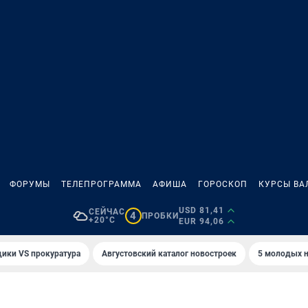
ФОРУМЫ
ТЕЛЕПРОГРАММА
АФИША
ГОРОСКОП
КУРСЫ ВА
USD 81,41
СЕЙЧАС
4
ПРОБКИ
+20°C
EUR 94,06
ики VS прокуратура
Августовский каталог новостроек
5 молодых н