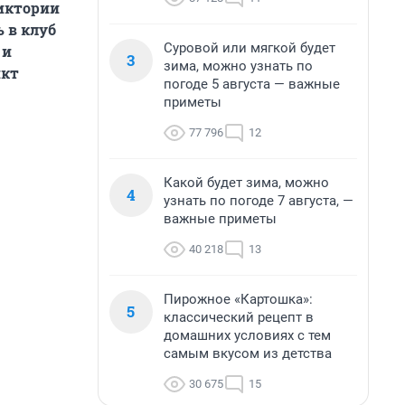
Виктории
 в клуб
Суровой или мягкой будет
 и
3
зима, можно узнать по
икт
погоде 5 августа — важные
приметы
77 796
12
Какой будет зима, можно
4
узнать по погоде 7 августа, —
важные приметы
40 218
13
Пирожное «Картошка»:
5
классический рецепт в
домашних условиях с тем
самым вкусом из детства
30 675
15