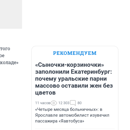
этого
РЕКОМЕНДУЕМ
ое
околаде»
«Сыночки-корзиночки»
заполонили Екатеринбург:
почему уральские парни
массово оставили жен без
цветов
11 часов
12 303
80
«Четыре месяца больничных»: в
Ярославле автомобилист изувечил
пассажира «Яавтобуса»