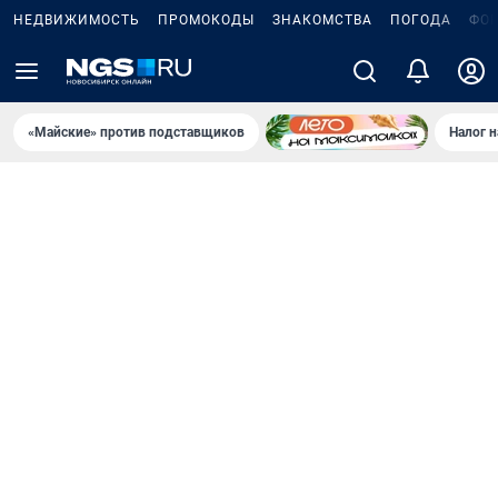
НЕДВИЖИМОСТЬ
ПРОМОКОДЫ
ЗНАКОМСТВА
ПОГОДА
ФО
«Майские» против подставщиков
Налог 