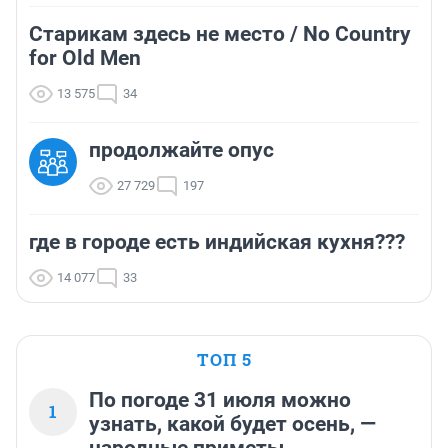
Старикам здесь не место / No Country
for Old Men
13 575
34
продолжайте опус
27 729
197
где в городе есть индийская кухня???
14 077
33
ТОП 5
По погоде 31 июля можно
1
узнать, какой будет осень, —