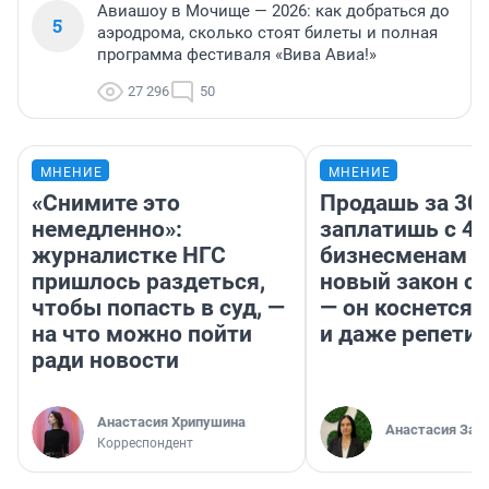
Авиашоу в Мочище — 2026: как добраться до
5
аэродрома, сколько стоят билеты и полная
программа фестиваля «Вива Авиа!»
27 296
50
МНЕНИЕ
МНЕНИЕ
«Снимите это
Продашь за 300
немедленно»:
заплатишь с 40
журналистке НГС
бизнесменам г
пришлось раздеться,
новый закон о 
чтобы попасть в суд, —
— он коснется 
на что можно пойти
и даже репети
ради новости
Анастасия Хрипушина
Анастасия Зав
Корреспондент