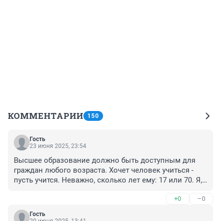
КОММЕНТАРИИ
150
Гость
23 июня 2025, 23:54
Высшее образование должно быть доступным для 
граждан любого возраста. Хочет человек учиться - 
пусть учится. Неважно, сколько лет ему: 17 или 70. Я, 
например, родился во время правления Л. И. 
+0
–0
Брежнева. В СССР преподаватели были 
ориентированы на результат. В нынешней России - на 
Гость
деньги. Хотя сама суть, сама миссия преподавателя 