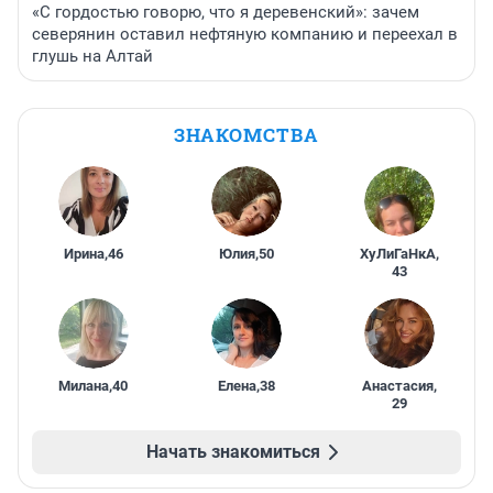
«С гордостью говорю, что я деревенский»: зачем
северянин оставил нефтяную компанию и переехал в
глушь на Алтай
ЗНАКОМСТВА
Ирина
,
46
Юлия
,
50
ХуЛиГаНкА
,
43
Милана
,
40
Елена
,
38
Анастасия
,
29
Начать знакомиться