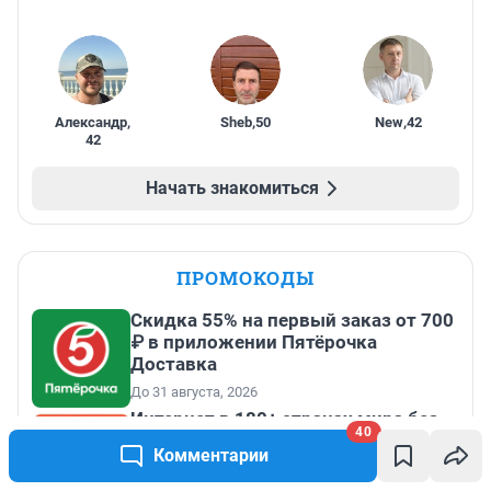
Александр
,
Sheb
,
50
New
,
42
42
Начать знакомиться
ПРОМОКОДЫ
Скидка 55% на первый заказ от 700
₽ в приложении Пятёрочка
Доставка
До 31 августа, 2026
Интернет в 180+ странах мира без
40
роуминга и сим-карт
Комментарии
До 31 декабря, 2026