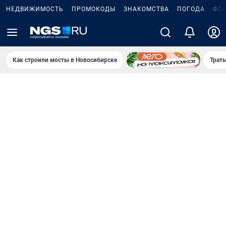
НЕДВИЖИМОСТЬ
ПРОМОКОДЫ
ЗНАКОМСТВА
ПОГОДА
ФО
Как строили мосты в Новосибирске
Траты