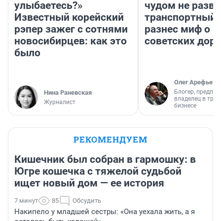
улыбаетесь?»
чудом не разва
Известный корейский
транспортный 
рэпер зажег с сотнями
разнес миф о 
новосибирцев: как это
советских доро
было
Олег Арефьев
Блогер, предпри
Нина Раневская
владелец в тра
Журналист
бизнесе
РЕКОМЕНДУЕМ
Кишечник был собран в гармошку: в
Югре кошечка с тяжелой судьбой
ищет новый дом — ее история
7 минут
85
Обсудить
Накипело у младшей сестры: «Она уехала жить, а я