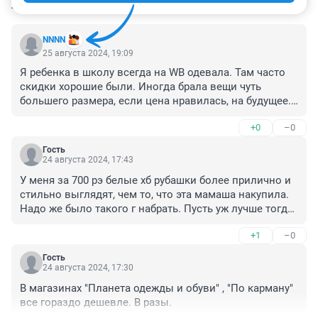
КОММЕНТАРИИ
40
NNNN
25 августа 2024, 19:09
Я ребенка в школу всегда на WB одевала. Там часто 
скидки хорошие были. Иногда брала вещи чуть 
большего размера, если цена нравилась, на будущее. 
Ничего, выучился. Только обувь покупала дорогую, 
+0
–0
хорошую из натуральной кожи.
Гость
24 августа 2024, 17:43
У меня за 700 рэ белые хб рубашки более прилично и 
стильно выглядят, чем то, что эта мамаша накупила. 
Надо же было такого г набрать. Пусть уж лучше тогда 
ценники не снимает, надо ж как то перед всеми свои 
+1
–0
понты и безвкусие оправдать. И слово "распродажа" 
ей видимо незнакомо. Нашли, кого спрашивать.
Гость
24 августа 2024, 17:30
В магазинах "Планета одежды и обуви" , "По карману" 
все гораздо дешевле. В разы.