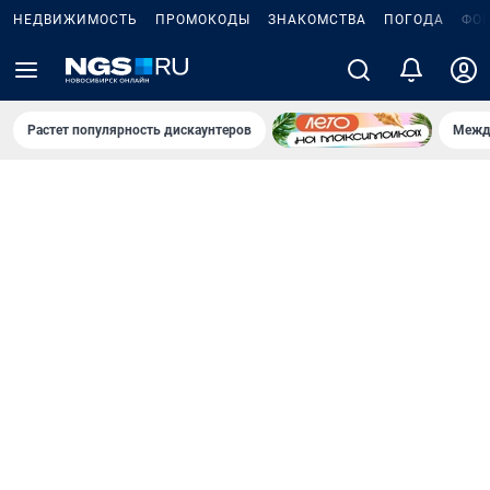
НЕДВИЖИМОСТЬ
ПРОМОКОДЫ
ЗНАКОМСТВА
ПОГОДА
ФО
Растет популярность дискаунтеров
Межд