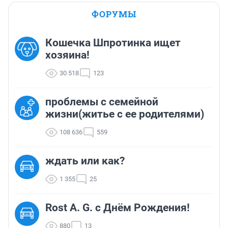
ФОРУМЫ
Кошечка Шпротинка ищет
хозяина!
30 518
123
проблемы с семейной
жизни(житье с ее родителями)
108 636
559
ждать или как?
1 355
25
Rost A. G. с Днём Рождения!
880
13