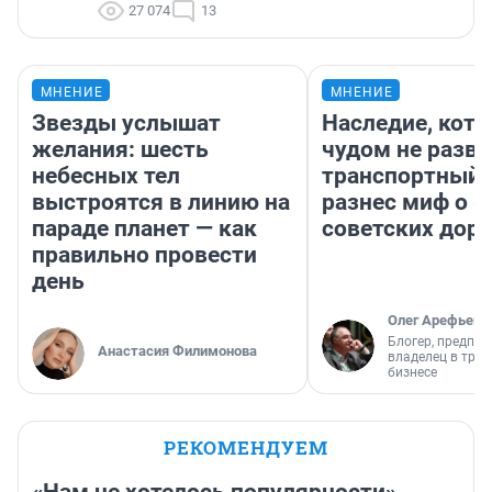
27 074
13
МНЕНИЕ
МНЕНИЕ
Звезды услышат
Наследие, кото
желания: шесть
чудом не разва
небесных тел
транспортный 
выстроятся в линию на
разнес миф о 
параде планет — как
советских доро
правильно провести
день
Олег Арефьев
Блогер, предпри
Анастасия Филимонова
владелец в тра
бизнесе
РЕКОМЕНДУЕМ