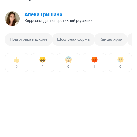
Алена Гришина
Корреспондент оперативной редакции
Подготовка к школе
Школьная форма
Канцелярия
Це
0
1
0
1
0