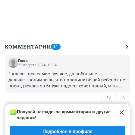
КОММЕНТАРИИ
11
Гость
22 августа 2024, 10:34
1 класс - все самое лучшее, да побольше.

дальше - понимаешь, что половину вещей ребенок не 
носит, рюкзак за 5т уже надоел, хочет новый, и ты 
перестаешь заморачиваться
+0
–0
Гость
22 августа 2024, 10:31
Получай награды за комментарии и другие 
задания!
где они рубашки по 1500р берут? я беру одну и ту же 
рубашку в ДМ уже 5 лет, цена не меняется - 499р, но 
Подробнее в профиле
это для девочки. Остальное тоже - по амбициям 