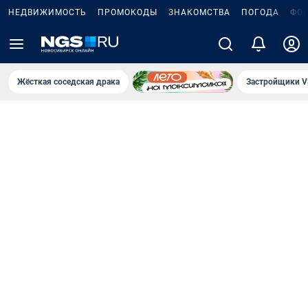
НЕДВИЖИМОСТЬ
ПРОМОКОДЫ
ЗНАКОМСТВА
ПОГОДА
ФО
Жёсткая соседская драка
Застройщики V