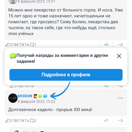
8 февраля 2023, 15:57
Можно мне лекарство от больного горла. И носа. Уже 
15 лет одно и тоже назначают, ничегошеньки не 
помогает, где прогресс? Сижу болею, лекарства две 
тысячи, ну такое себе, где что-нибудь ещё, столько 
этих учёных
+0
–0
ОТВЕТИТЬ
1
Получай награды за комментарии и другие 
Гость
8 февраля 2023, 19:50
задания!
Ну как же, а вот арбидол! А еще есть отечественная 
Подробнее в профиле
святая вода!
+0
–0
ОТВЕТИТЬ
MISSION
8 февраля 2023, 15:23
Долговечное кадило - прорыв XXI века!
+7
–3
ОТВЕТИТЬ
2