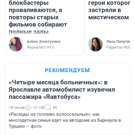
блокбастеры
герои которого
проваливаются, а
застряли в
повторы старых
мистическом о
фильмов собирают
полные залы
Алёна Золотухина
Лиза Пичугина
Журналист НГС
Редактор NGS.R
РЕКОМЕНДУЕМ
«Четыре месяца больничных»: в
Ярославле автомобилист изувечил
пассажира «Яавтобуса»
18 часов
13 138
45
«Расходы на топливо колоссальные»: как
многодетная семья едет на автодоме из Барнаула в
Турцию — фото