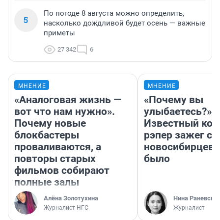
По погоде 8 августа можно определить,
5
насколько дождливой будет осень — важные
приметы
27 342
6
МНЕНИЕ
МНЕНИЕ
«Аналоговая жизнь —
«Почему вы
вот что нам нужно».
улыбаетесь?»
Почему новые
Известный кор
блокбастеры
рэпер зажег с 
проваливаются, а
новосибирцев: 
повторы старых
было
фильмов собирают
полные залы
Алёна Золотухина
Нина Раневска
Журналист НГС
Журналист