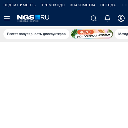
НЕДВИЖИМОСТЬ
ПРОМОКОДЫ
ЗНАКОМСТВА
ПОГОДА
ФО
Растет популярность дискаунтеров
Межд