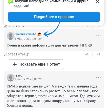
Получай награды за комментарии и другие 
А почему не сдают патриотизм и любовь к царю? Для 
задания!
успешного роисского человека сегодня это самые 
важные знания и качества для успешной карьеры и 
Подробнее в профиле
жизни в Роиссии.
+1
–2
ОТВЕТИТЬ
Cheburashka666
3 марта 2021, 01:39
Очень важная информация для читателей НГС ☹️
+1
–1
ОТВЕТИТЬ
1
Показать ещё 1 ответ
Гость
3 марта 2021, 01:22
СМИ о всякой хне пишут. А между тем с начала года 
цена на бенз стабильно растет, но всем плевать, ибо 
общество терпил, тюфиков и чмошников. Где мужики 
я фиг знаю, одни страусы вокруг, как чуть так сразу 
бошки в песок.