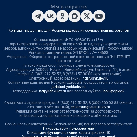
Мы в соцсетях
Контактные данные для Роскомнадзора и государственных органов
Сетевое издание «НГС.НОВОСТИ» (18+)
Зарегистрировано Федеральной службой по надзору в сфере связи,
информационных технологий и массовых коммуникаций (Роскомнадзор)
Регистрационный номер ЭЛ № ФС 77— 84683
Учредитель: Общество с ограниченной ответственностью "ИНТЕРНЕТ
ТЕХНОЛОГИИ"
Главный редактор: Громкова Елена Александровна
Адрес редакции: 630099, Россия, Новосибирск, ул. Ленина, д. 12, 6 этаж,
телефон 8 (383) 212-52-52, 8 (923) 157-00-00 (круглосуточно)
Электронный адрес редакции:
ngs@shkulev.ru
Контактные данные для Роскомнадзора и государственных органов:
juristnsk@shkulev.ru
Техподдержка:
help@shkulev.ru
или воспользуйтесь
веб-формой
Связаться с отделом продаж: 8 (383) 212-52-52, 8 (800) 200-03-83 (звонок
с сотового бесплатный),
reklamangs@shkulev.ru
Редакция сайта не несет ответственности за достоверность
информации, содержащейся в рекламных объявлениях.
Особенности эксплуатации (использования) веб-портала регулируются:
Руководством пользователя
Описанием функциональных характеристик ПО