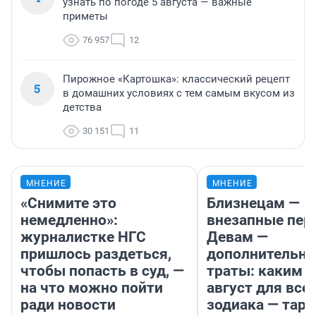
узнать по погоде 5 августа — важные
приметы
76 957
12
Пирожное «Картошка»: классический рецепт
5
в домашних условиях с тем самым вкусом из
детства
30 151
11
МНЕНИЕ
МНЕНИЕ
«Снимите это
Близнецам —
немедленно»:
внезапные пер
журналистке НГС
Девам —
пришлось раздеться,
дополнительн
чтобы попасть в суд, —
траты: каким б
на что можно пойти
август для все
ради новости
зодиака — таро