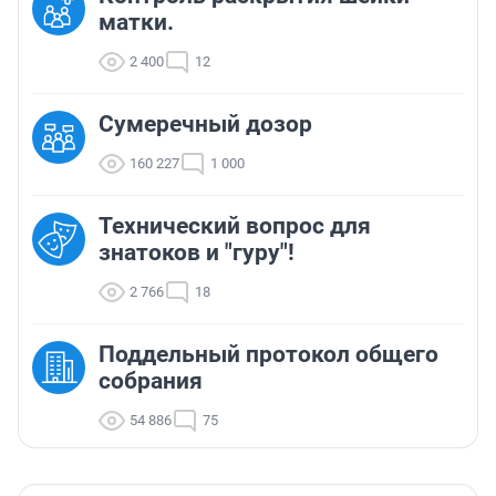
матки.
2 400
12
Сумеречный дозор
160 227
1 000
Технический вопрос для
знатоков и "гуру"!
2 766
18
Поддельный протокол общего
собрания
54 886
75