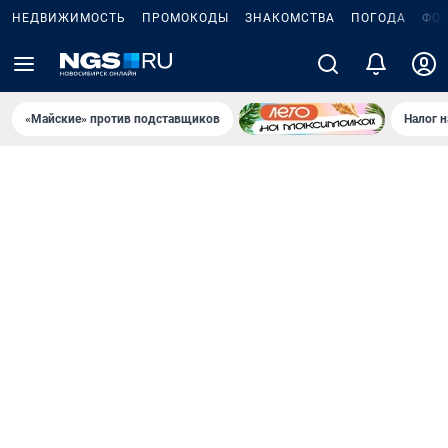
НЕДВИЖИМОСТЬ
ПРОМОКОДЫ
ЗНАКОМСТВА
ПОГОДА
ФО
«Майские» против подставщиков
Налог 