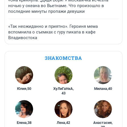
«Она крикнула: „Дядя Боря!“» Москвичка исчезла
ночью у океана во Вьетнаме. Что произошло в
последние минуты пропажи девушки
«Так неожиданно и приятно». Героиня мема
вспомнила о съемках с гуру пикапа в кафе
Владивостока
ЗНАКОМСТВА
Юлия
,
50
ХуЛиГаНкА
,
Милана
,
40
43
Елена
,
38
Лена
,
42
Анастасия
,