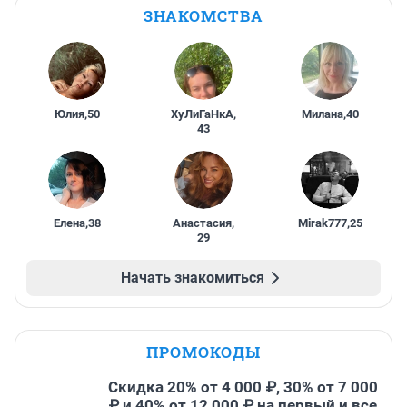
ЗНАКОМСТВА
Юлия
,
50
ХуЛиГаНкА
,
Милана
,
40
43
Елена
,
38
Анастасия
,
Mirak777
,
25
29
Начать знакомиться
ПРОМОКОДЫ
Скидка 20% от 4 000 ₽, 30% от 7 000
₽ и 40% от 12 000 ₽ на первый и все