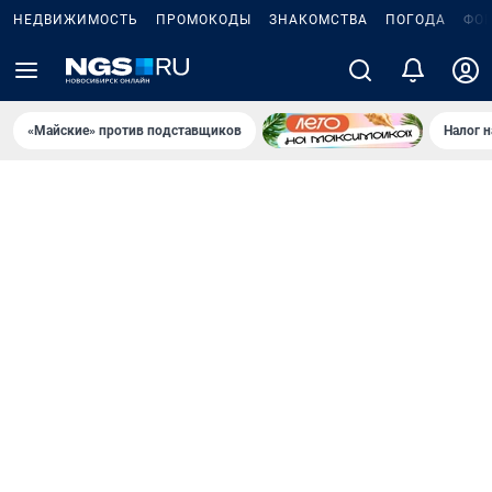
НЕДВИЖИМОСТЬ
ПРОМОКОДЫ
ЗНАКОМСТВА
ПОГОДА
ФО
«Майские» против подставщиков
Налог 