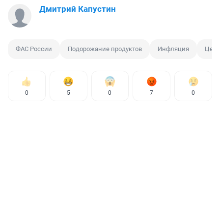
Дмитрий Капустин
ФАС России
Подорожание продуктов
Инфляция
Цена
0
5
0
7
0