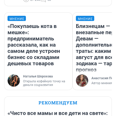
МНЕНИЕ
МНЕНИЕ
«Покупаешь кота в
Близнецам —
мешке»:
внезапные пер
предприниматель
Девам —
рассказала, как на
дополнительн
самом деле устроен
траты: каким б
бизнес со складами
август для все
дешевых товаров
зодиака — таро
прогноз
Наталья Шорохова
Анастасия Пер
Открыла кофейную точку на
Автор мнения
деньги соцразвития
РЕКОМЕНДУЕМ
«Чисто все мамы и все дети на свете»: