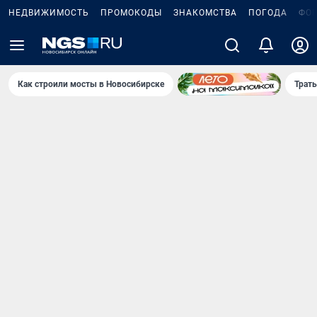
НЕДВИЖИМОСТЬ
ПРОМОКОДЫ
ЗНАКОМСТВА
ПОГОДА
ФО
Как строили мосты в Новосибирске
Траты