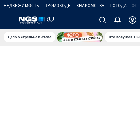
НЕДВИЖИМОСТЬ
ПРОМОКОДЫ
ЗНАКОМСТВА
ПОГОДА
ФО
Дело о стрельбе в отеле
Кто получает 13-