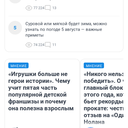
77 224
13
Суровой или мягкой будет зима, можно
5
узнать по погоде 5 августа — важные
приметы
74 224
11
МНЕНИЕ
МНЕНИЕ
«Игрушки больше не
«Никого нельз
герои истории». Чему
победить». О ч
учит пятая часть
главный блокб
популярной детской
этого года, ко
франшизы и почему
бьет рекорды 
она полезна взрослым
прокате: честн
отзыв на «Оди
Нолана