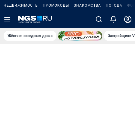
НЕДВИЖИМОСТЬ
ПРОМОКОДЫ
ЗНАКОМСТВА
ПОГОДА
ФО
Жёсткая соседская драка
Застройщики V