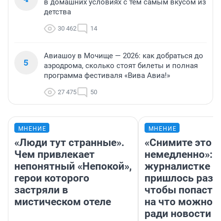
в домашних условиях с тем самым вкусом из
детства
30 462
14
Авиашоу в Мочище — 2026: как добраться до
5
аэродрома, сколько стоят билеты и полная
программа фестиваля «Вива Авиа!»
27 475
50
МНЕНИЕ
МНЕНИЕ
«Люди тут странные».
«Снимите это
Чем привлекает
немедленно»:
непонятный «Непокой»,
журналистке Н
герои которого
пришлось разд
застряли в
чтобы попасть 
мистическом отеле
на что можно 
ради новости