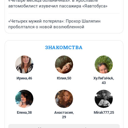
«Четыре месяца больничных»: в Ярославле
автомобилист изувечил пассажира «Яавтобуса»
«Четырех мужей потеряла»: Прохор Шаляпин
проболтался о новой возлюбленной
ЗНАКОМСТВА
Ирина
,
46
Юлия
,
50
ХуЛиГаНкА
,
43
Елена
,
38
Анастасия
,
Mirak777
,
25
29