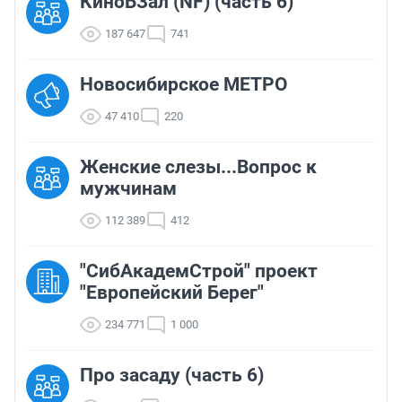
КиноБЗал (NF) (часть 6)
187 647
741
Новосибирское МЕТРО
47 410
220
Женские слезы...Вопрос к
мужчинам
112 389
412
"СибАкадемСтрой" проект
"Европейский Берег"
234 771
1 000
Про засаду (часть 6)