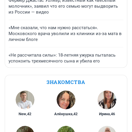
Фермер Джастас Уолкер, известный как «веселый
молочник», заявил что его семью могут выдворить
из России — видео
«Мне сказали, что нам нужно расстаться».
Московского врача уволили из клиники из-за мата в
личном блоге
«Не рассчитала силы»: 18-летняя ужурка пыталась
успокоить трехмесячного сына и убила его
ЗНАКОМСТВА
New
,
42
Алёнушка
,
42
Ирина
,
46