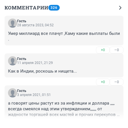
КОММЕНТАРИИ
326
Гость
28 августа 2023, 04:52
Умер миллиард все плачут ,Каму какие выплаты были 
.
+0
–0
Гость
11 апреля 2021, 21:29
Как в Индии, роскошь и нищета...
+0
–0
Гость
3 апреля 2021, 01:51
а говорят цены растут из за инфляции и доллара ,,,,, 
всегда смеялся над этим утверждением,,,,,,, от 
жадности торгашей всех мастей и прочих перекупов 
цены растут и что они не какие не предприниматели а 
+0
–0
люди попавшие в струю в свое время как говорят в 