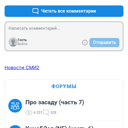
народе и налоги с них надо драть по полной а не по 
шкале предпринимателей а по своей торговой там 
Читать все комментарии
какой
Гость
Отправить
Войти
Новости СМИ2
ФОРУМЫ
Про засаду (часть 7)
6 251
328