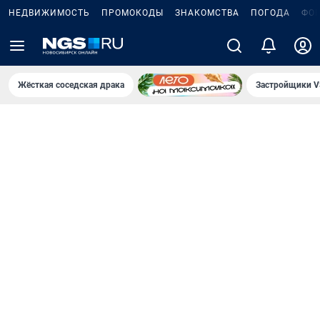
НЕДВИЖИМОСТЬ
ПРОМОКОДЫ
ЗНАКОМСТВА
ПОГОДА
ФО
Жёсткая соседская драка
Застройщики V