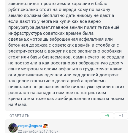
законно.пилят просто земли хорошие и бабло 
рубят.сколько стоит на очереди кому по закону 
землю должны бесплатно дать.никому не дают.а 
если дают то у черта на куличках.все верно 
прокуратура делает.главное земли пилят те где ещё 
инфраструктура советских времён была 
сделана.смотришь заброшенная асфальтная или 
бетонная дорожка с советских времён и столбики с 
электричеством а вокруг их все распилено.особняки 
стоят или базы бизнесменов. сами нечего не создали 
не построили.а как восстановят заброшенную дорогу 
сантиметровым слоям асфальта в грудь стучат какие 
они достижения сделали.или сад детский достроят 
так целое открытие с делегацией.а проблемы 
нисколько не решаются.себе виллы уже купили с этих 
роспилов на западе а нам все по патриотизм 
кричат.а мы тоже как зомбированные плакаты носим 
на 9 мая.
+9
–1
ОТВЕТИТЬ
vergen@ngs.ru
22 сентября 2017, 10:57