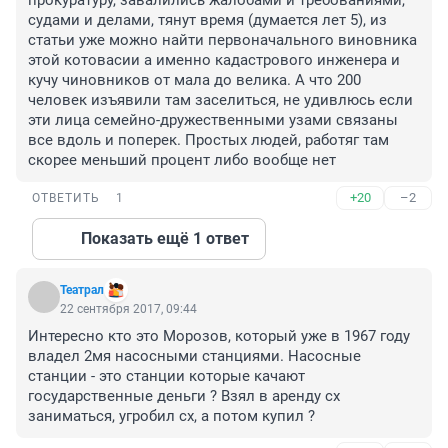
прокуратуру, завалились жалобами и требованиями, 
судами и делами, тянут время (думается лет 5), из 
статьи уже можно найти первоначального виновника 
этой котовасии а именно кадастрового инженера и 
кучу чиновников от мала до велика. А что 200 
человек изъявили там заселиться, не удивлюсь если 
эти лица семейно-дружественными узами связаны 
все вдоль и поперек. Простых людей, работяг там 
скорее меньший процент либо вообще нет
+20
–2
ОТВЕТИТЬ
1
Показать ещё 1 ответ
Театрал
22 сентября 2017, 09:44
Интересно кто это Морозов, который уже в 1967 году 
владел 2мя насосными станциями. Насосные 
станции - это станции которые качают 
государственные деньги ? Взял в аренду сх 
заниматься, угробил сх, а потом купил ?