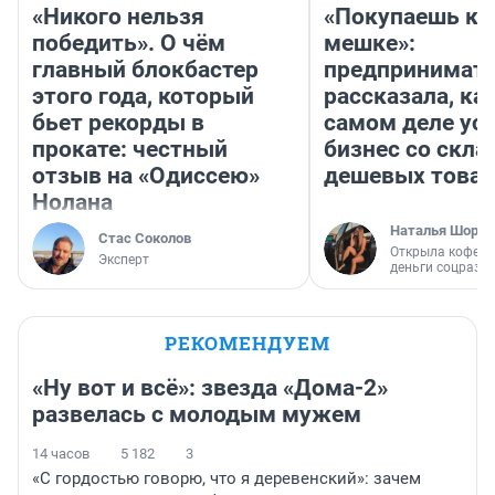
«Никого нельзя
«Покупаешь ко
победить». О чём
мешке»:
главный блокбастер
предпринимат
этого года, который
рассказала, как
бьет рекорды в
самом деле ус
прокате: честный
бизнес со скл
отзыв на «Одиссею»
дешевых това
Нолана
Наталья Шорох
Стас Соколов
Открыла кофейн
Эксперт
деньги соцразв
РЕКОМЕНДУЕМ
«Ну вот и всё»: звезда «Дома-2»
развелась с молодым мужем
14 часов
5 182
3
«С гордостью говорю, что я деревенский»: зачем