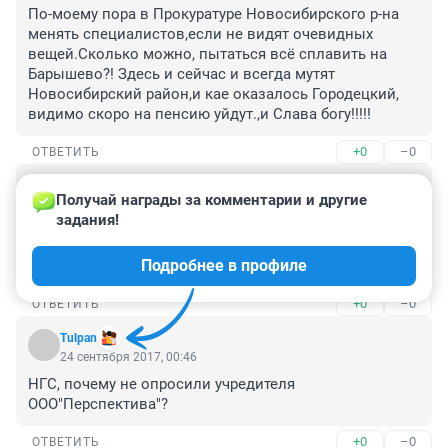
По-моему пора в Прокуратуре Новосибирского р-на 
менять специалистов,если не видят очевидных 
вещей.Сколько можно, пытаться всё сплавить на 
Барышево?! Здесь и сейчас и всегда мутят 
Новосибирский район,и кае оказалось Городецкий, 
видимо скоро на пенсию уйдут.,и Слава богу!!!!!
+0
–0
ОТВЕТИТЬ
Гость
25 сентября 2017, 03:32
Получай награды за комментарии и другие 
задания!
С Корховым то что порешали? Это который оборзел 
до того что посмел дорогу себе к магазину построить 
Подробнее в профиле
и председателя побить.
+0
–0
ОТВЕТИТЬ
Tulpan
24 сентября 2017, 00:46
НГС, почему не опросили учредителя 
ООО"Перспектива"?
+0
–0
ОТВЕТИТЬ