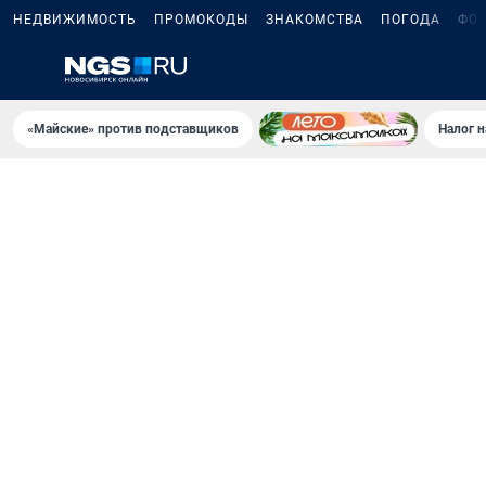
НЕДВИЖИМОСТЬ
ПРОМОКОДЫ
ЗНАКОМСТВА
ПОГОДА
ФО
«Майские» против подставщиков
Налог 