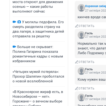
моста откроют для движения
осенью — какие работы
Коренная сиби
27 октября 202
выполняют сейчас
кинчев вроде са
У могилы педофила. Его
ОТВЕТИТЬ
смерть разделила страну на
два лагеря, а защитника детей
Гость
отправила за решетку
27 октября 202
Нормально так м
Больше не скрывает:
знают, что делат
Полина Гагарина показала
Либо Подземку э
романтичные кадры с новым
избранником
ОТВЕТИТЬ
Гость
«Четырех мужей потеряла»:
27 октября 202
Прохор Шаляпин проболтался
Кому нужен ваш 
о новой возлюбленной
ОТВЕТИТЬ
«В Красноярске жираф есть, в
Гость
Новосибирске — нет».
27 октября 202
Горожане— о вечном выборе