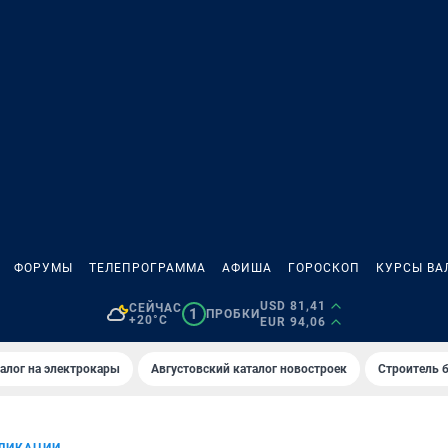
ФОРУМЫ
ТЕЛЕПРОГРАММА
АФИША
ГОРОСКОП
КУРСЫ ВА
USD 81,41
СЕЙЧАС
1
ПРОБКИ
+20°C
EUR 94,06
алог на электрокары
Августовский каталог новостроек
Строитель б