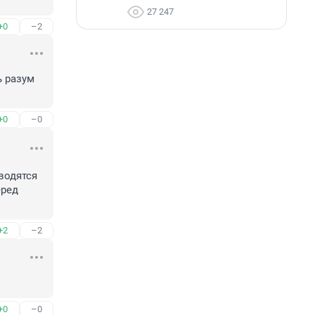
27 247
+0
–2
 разум 
+0
–0
одятся 
ред 
+2
–2
+0
–0