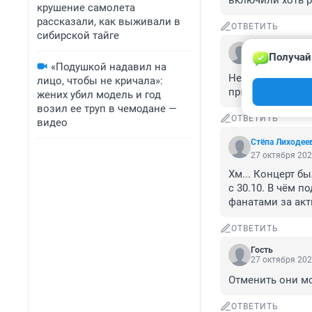
включили хоть р
крушение самолета
рассказали, как выживали в
ОТВЕТИТЬ
сибирской тайге
Гость
Получай
27 октября 202
«Подушкой надавил на
Независимо от т
лицо, чтобы не кричала»:
при себе!
жених убил модель и год
возил ее труп в чемодане —
ОТВЕТИТЬ
видео
Стёпа Лиходее
27 октября 202
Хм... Концерт б
с 30.10. В чём 
фанатами за акт
ОТВЕТИТЬ
Гость
27 октября 202
Отменить они мо
ОТВЕТИТЬ