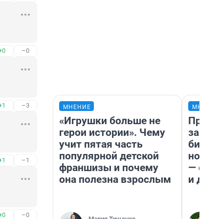
+0
–0
+1
–3
МНЕНИЕ
МНЕНИ
«Игрушки больше не
Прода
герои истории». Чему
запла
учит пятая часть
бизне
популярной детской
новый
+1
–1
франшизы и почему
— он 
она полезна взрослым
и даж
+0
–0
Мария Тищенко