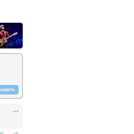
равить
+0
–0