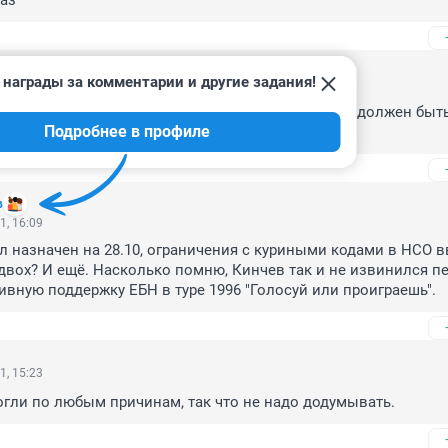
аз
 награды за комментарии и другие задания!
1, 16:16
ого, когда вступают в силу ограничения, у людей должен быть
Подробнее в профиле
в
1, 16:09
ыл назначен на 28.10, ограничения с куриными кодами в НСО вв
подвох? И ещё. Насколько помню, Кинчев так и не извинился пе
ивную поддержку ЕБН в туре 1996 "Голосуй или проиграешь".
1, 15:23
гли по любым причинам, так что не надо додумывать.