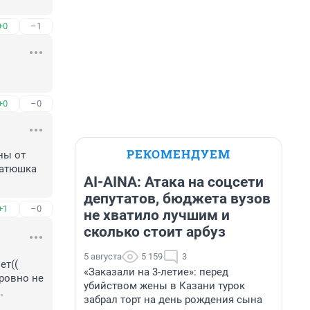
+0
–1
+0
–0
РЕКОМЕНДУЕМ
ы от 
атюшка 
AI-AINA: Атака на соцсети
депутатов, бюджета вузов
+1
–0
не хватило лучшим и
сколько стоит арбуз
5 августа
5 159
3
т((

«Заказали на 3-летие»: перед
овно не 
убийством жены в Казани турок
 
забрал торт на день рождения сына