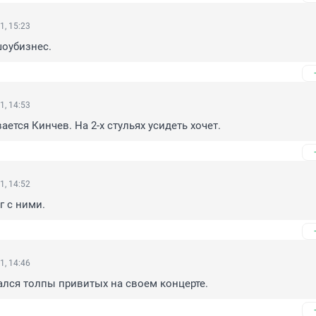
1, 15:23
оубизнес.
1, 14:53
ется Кинчев. На 2-х стульях усидеть хочет.
1, 14:52
г с ними.
1, 14:46
ался толпы привитых на своем концерте.