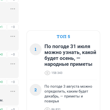
+1
–0
ТОП 5
По погоде 31 июля
1
можно узнать, какой
+0
–0
будет осень, —
народные приметы
158 343
+0
–0
По погоде 3 августа можно
2
определить, каким будет
декабрь, — приметы и
м.
поверья
86 831
+0
–0