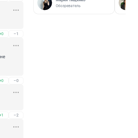
Обозреватель
+0
–1
не 
+0
–0
+1
–2