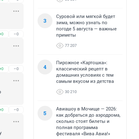
Суровой или мягкой будет
3
зима, можно узнать по
погоде 5 августа — важные
+0
–0
приметы
77 207
Пирожное «Картошка»:
4
классический рецепт в
+0
–0
домашних условиях с тем
самым вкусом из детства
 
30 210
Авиашоу в Мочище — 2026:
+0
–0
5
как добраться до аэродрома,
сколько стоят билеты и
полная программа
 
фестиваля «Вива Авиа!»