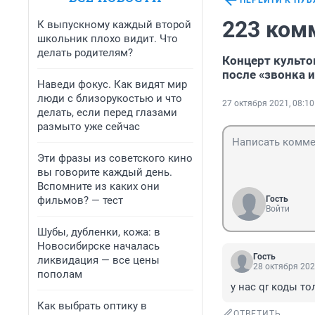
ПЕРЕЙТИ К ПУ
223 ком
К выпускному каждый второй
школьник плохо видит. Что
делать родителям?
Концерт культо
после «звонка 
Наведи фокус. Как видят мир
люди с близорукостью и что
27 октября 2021, 08:10
делать, если перед глазами
размыто уже сейчас
Эти фразы из советского кино
вы говорите каждый день.
Вспомните из каких они
фильмов? — тест
Гость
Войти
Шубы, дубленки, кожа: в
Новосибирске началась
Гость
ликвидация — все цены
28 октября 202
пополам
у нас qr коды то
Как выбрать оптику в
ОТВЕТИТЬ