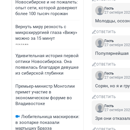
Новосибирске и не пожалеть:
опыт сети, которой доверяют
Гость
27 октября 202
более 100 тысяч горожан
Молодцы, осозн
Вернуть миру резкость с
микрохирургией глаза «Вижу»
ОТВЕТИТЬ
можно за 15 минут
Гость
27 октября 202
Популярнейшая 
Удивительная история первой
оптики Новосибирска. Она
ОТВЕТИТЬ
появилась благодаря девушке
из сибирской глубинки
Гость
27 октября 202
Сорян, но я и гр
Премьер‑министр Монголии
примет участие в
ОТВЕТИТЬ
экономическом форуме во
Владивостоке
Гость
27 октября 202
Любительница маскировки:
Зря они отказал
в зоопарке показали
мартышку Бразза
ОТВЕТИТЬ