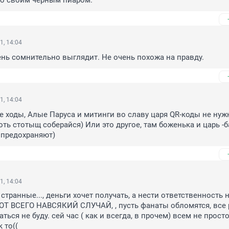
со своим черным пиаром.
1, 14:04
ь сомнительно выглядит. Не очень похожа на правду.
1, 14:04
е ходы, Алые Паруса и митинги во славу царя QR-коды не нужн
оть стотыщ соберайся) Или это другое, там боженька и царь -б
 предохраняют)
1, 14:04
транные..., деньги хочет получать, а нести ответственность не
ОТ ВСЕГО НАВСЯКИЙ СЛУЧАЙ, , пусть фанаты обломятся, все р
ться не буду. сей час ( как и всегда, в прочем) всем не просто.
 то((