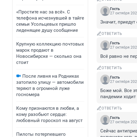
Гость
«Простите нас за всё». С
27 октября 202
телефона исчезнувшей в тайге
Значит, приедут
семьи Усольцевых пришло
леденящее душу сообщение
ОТВЕТИТЬ
Гость
Крупную коллекцию почтовых
27 октября 202
марок продают в
Новосибирске — сколько она
Всё равно не пер
стоит
ОТВЕТИТЬ
После ливня на Родниках
Гость
затопило улицу — автомобили
27 октября 202
теряют в огромной луже
Боже мой. Все э
госномера
пандемии ходит 
Кому признаются в любви, а
ОТВЕТИТЬ
кому разобьют сердце:
Гость
любовный гороскоп на август
27 октября 202
Сейчас антиприв
Пилоты потерпевшего