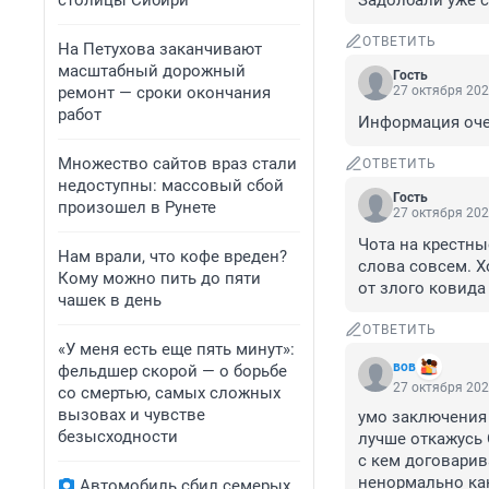
столицы Сибири
Задолбали уже 
ОТВЕТИТЬ
На Петухова заканчивают
масштабный дорожный
Гость
ремонт — сроки окончания
27 октября 202
работ
Информация очен
Множество сайтов враз стали
ОТВЕТИТЬ
недоступны: массовый сбой
Гость
произошел в Рунете
27 октября 202
Чота на крестны
Нам врали, что кофе вреден?
слова совсем. Х
Кому можно пить до пяти
от злого ковида
чашек в день
ОТВЕТИТЬ
«У меня есть еще пять минут»:
вов
фельдшер скорой — о борьбе
27 октября 202
со смертью, самых сложных
вызовах и чувстве
умо заключения с
безысходности
лучше откажусь 
с кем договарива
ненормально как
Автомобиль сбил семерых