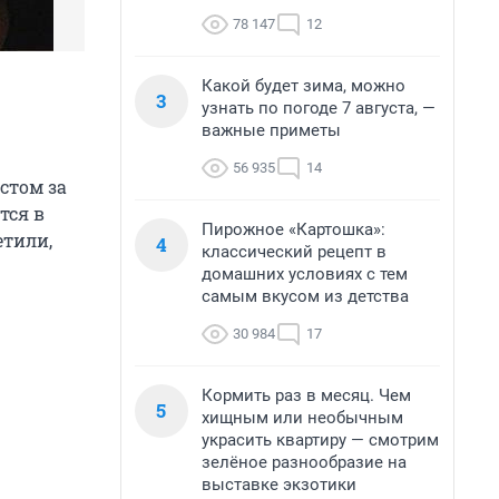
78 147
12
Какой будет зима, можно
3
узнать по погоде 7 августа, —
важные приметы
56 935
14
стом за
тся в
Пирожное «Картошка»:
етили,
4
классический рецепт в
домашних условиях с тем
самым вкусом из детства
30 984
17
Кормить раз в месяц. Чем
5
хищным или необычным
украсить квартиру — смотрим
зелёное разнообразие на
выставке экзотики