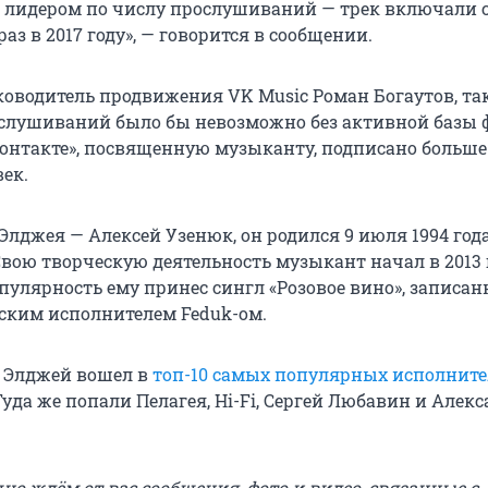
ь лидером по числу прослушиваний — трек включали
аз в 2017 году», — говорится в сообщении.
ководитель продвижения VK Music Роман Богаутов, та
слушиваний было бы невозможно без активной базы 
Контакте», посвященную музыканту, подписано больше
ек.
лджея — Алексей Узенюк, он родился 9 июля 1994 года
вою творческую деятельность музыкант начал в 2013 г
улярность ему принес сингл «Розовое вино», записа
вским исполнителем Feduk-ом.
 Элджей вошел в
топ-10 самых популярных исполните
 Туда же попали Пелагея, Hi-Fi, Сергей Любавин и Алек
о ждём от вас сообщения, фото и видео, связанные с