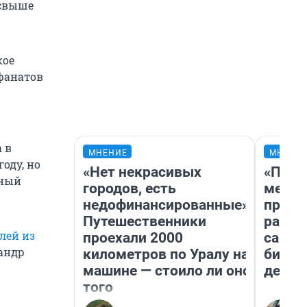
 свыше
кое
фанатов
 в
МНЕНИЕ
МНЕНИ
оду, но
«Нет некрасивых
«Поку
нный
городов, есть
мешке
недофинансированные».
предп
Путешественники
расска
лей из
проехали 2000
самом
сандр
километров по Уралу на
бизне
машине — стоило ли оно
дешев
того