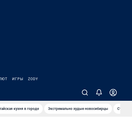
ЛЮТ
ИГРЫ
ZODY
тайская кухня в городе
Экстремально худые новосибирцы
Старт те