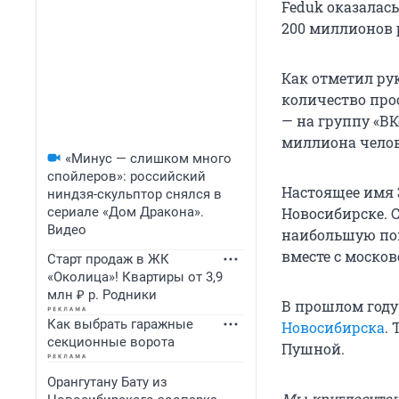
Feduk оказалас
200 миллионов р
Как отметил ру
количество про
— на группу «В
миллиона челов
«Минус — слишком много
спойлеров»: российский
Настоящее имя Э
ниндзя-скульптор снялся в
сериале «Дом Дракона».
Новосибирске. С
Видео
наибольшую поп
вместе с моско
Старт продаж в ЖК
«Околица»! Квартиры от 3,9
млн ₽ р. Родники
В прошлом году
Как выбрать гаражные
Новосибирска
.
секционные ворота
Пушной.
Орангутану Бату из
Мы круглосуточн