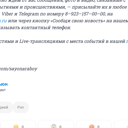
ытиями и происшествиями, — присылайте их в любое
 Viber и Telegram по номеру 8–923–157–00–00, на
.ru
или через кнопку «Сообщи свою новость» на нашем
казывать контактный телефон.
остями и Live-трансляциями с места событий в нашей
com/sayonaraboy
ьюн
ент
джей
Рэп
0
0
0