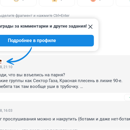
ыделите фрагмент и нажмите Ctrl+Enter
грады за комментарии и другие задания!
Подробнее в профиле
ИИ
86
8, 21:10
ди, что вы взъелись на парня? 

ие группы как Сектор Газа, Красная плесень в лихие 90-е. 

ребята так там вообще уши в трубочку. 

ксей как раз находиться в таком возрасте когда хочется покур
в хайпе находиться. То что у него сейчас происходит Вам и не с
вышел из занюханных и вонючих районов Новосибирска. Сам 
ам начал учиться что то творить...Каждый кузнец своего счасть
8, 16:03
нг прослушивания можно и накрутить (ботами и даже нет-ботам
маю у него будет прогресс, как у многих других исполнителей.


на и Мальчишник. Прогресс будет, наркотики и кураж отойду