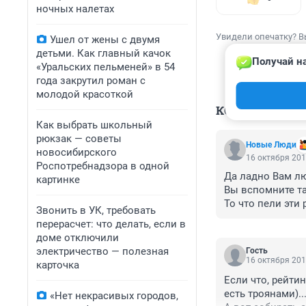
ночных налетах
Увидели опечатку? В
Ушел от жены с двумя
детьми. Как главный качок
Получай на
«Уральских пельменей» в 54
года закрутил роман с
молодой красоткой
КОММЕНТАР
Как выбрать школьный
рюкзак — советы
Новые Люди
новосибирского
16 октября 201
Роспотребнадзора в одной
Да ладно Вам лю
картинке
Вы вспомните так
То что пели эти 
Звонить в УК, требовать
Я думаю что Але
перерасчет: что делать, если в
и поугарать, он 
доме отключили
Реально пацан 
электричество — полезная
Гость
себе "железо", с
16 октября 201
карточка
за него честно. 

Если что, рейти
Все впереди я ду
есть троянами)...
«Нет некрасивых городов,
вспомним Дельфи