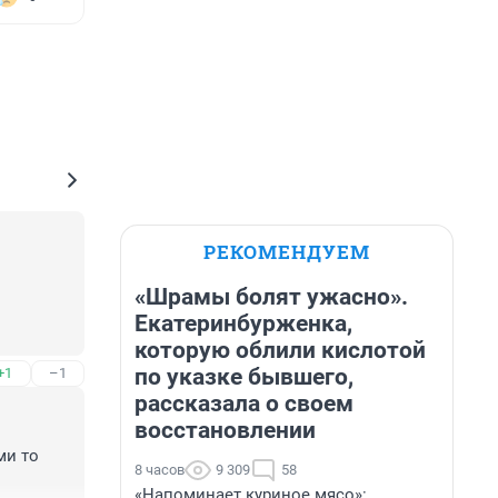
РЕКОМЕНДУЕМ
«Шрамы болят ужасно».
Екатеринбурженка,
которую облили кислотой
ажиться 
по указке бывшего,
+1
–1
нилось. 
купил 
рассказала о своем
я! Я рад 
восстановлении
и то 
 Давайте 
8 часов
9 309
58
т скоро 
«Напоминает куриное мясо»: