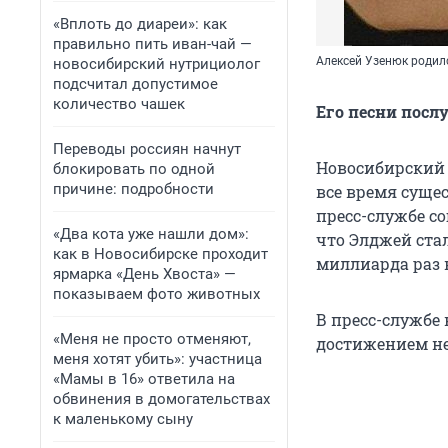
«Вплоть до диареи»: как
правильно пить иван-чай —
Алексей Узенюк родилс
новосибирский нутрициолог
подсчитал допустимое
количество чашек
Его песни посл
Переводы россиян начнут
Новосибирский
блокировать по одной
причине: подробности
все время суще
пресс-службе с
«Два кота уже нашли дом»:
что Элджей ста
как в Новосибирске проходит
миллиарда раз в
ярмарка «День Хвоста» —
показываем фото животных
В пресс-службе
«Меня не просто отменяют,
достижением не
меня хотят убить»: участница
«Мамы в 16» ответила на
обвинения в домогательствах
к маленькому сыну