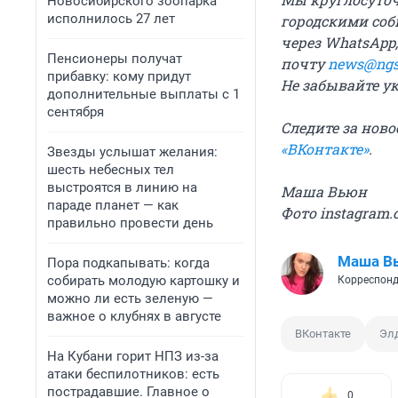
Новосибирского зоопарка
исполнилось 27 лет
городскими соб
через WhatsApp,
Пенсионеры получат
почту
news@ngs
прибавку: кому придут
Не забывайте у
дополнительные выплаты с 1
сентября
Следите за нов
«ВКонтакте»
.
Звезды услышат желания:
шесть небесных тел
выстроятся в линию на
Маша Вьюн
параде планет — как
Фото instagram.
правильно провести день
Маша В
Пора подкапывать: когда
собирать молодую картошку и
Корреспонд
можно ли есть зеленую —
важное о клубнях в августе
ВКонтакте
Эл
На Кубани горит НПЗ из-за
атаки беспилотников: есть
пострадавшие. Главное о
0