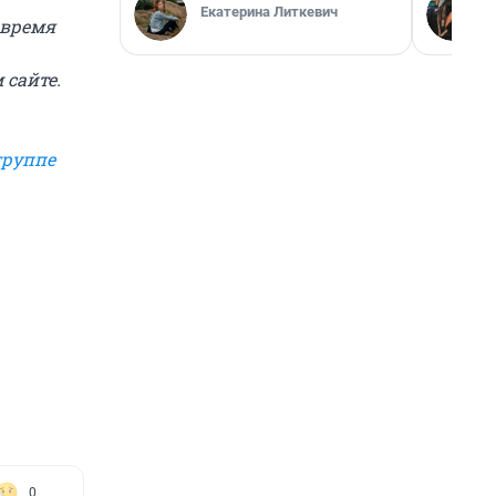
Екатерина Литкевич
 время
 сайте.
группе
0