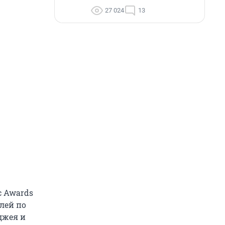
27 024
13
c Awards
лей по
джея и