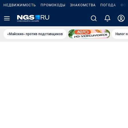
НЕДВИЖИМОСТЬ
ПРОМОКОДЫ
ЗНАКОМСТВА
ПОГОДА
ФО
«Майские» против подставщиков
Налог 