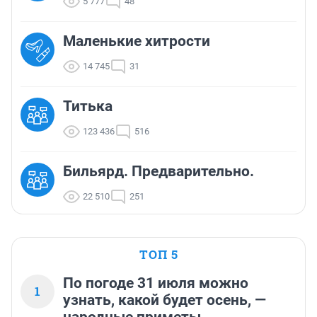
5 777
48
Маленькие хитрости
14 745
31
Титька
123 436
516
Бильярд. Предварительно.
22 510
251
ТОП 5
По погоде 31 июля можно
1
узнать, какой будет осень, —
народные приметы