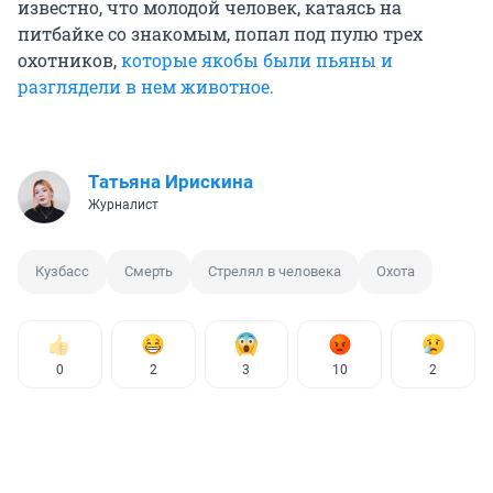
известно, что молодой человек, катаясь на
питбайке со знакомым, попал под пулю трех
охотников,
которые якобы были пьяны и
разглядели в нем животное.
Татьяна Ирискина
Журналист
Кузбасс
Смерть
Стрелял в человека
Охота
0
2
3
10
2