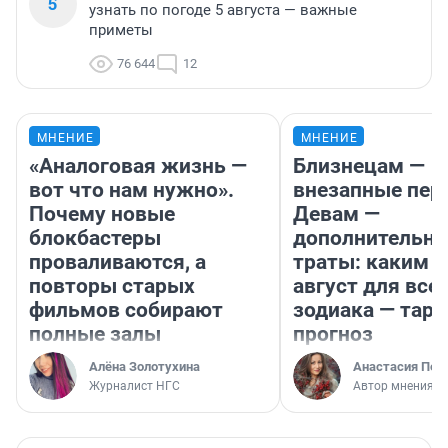
5
узнать по погоде 5 августа — важные
приметы
76 644
12
МНЕНИЕ
МНЕНИЕ
«Аналоговая жизнь —
Близнецам —
вот что нам нужно».
внезапные пер
Почему новые
Девам —
блокбастеры
дополнительн
проваливаются, а
траты: каким б
повторы старых
август для все
фильмов собирают
зодиака — таро
полные залы
прогноз
Алёна Золотухина
Анастасия Пер
Журналист НГС
Автор мнения