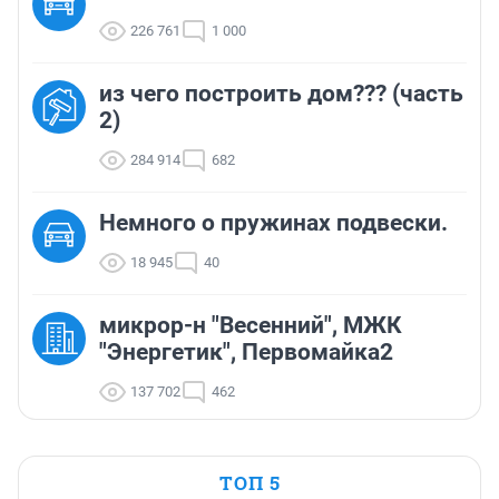
226 761
1 000
из чего построить дом??? (часть
2)
284 914
682
Немного о пружинах подвески.
18 945
40
микрор-н "Весенний", МЖК
"Энергетик", Первомайка2
137 702
462
ТОП 5