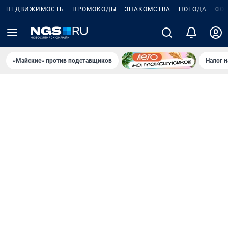
НЕДВИЖИМОСТЬ
ПРОМОКОДЫ
ЗНАКОМСТВА
ПОГОДА
ФО
«Майские» против подставщиков
Налог 