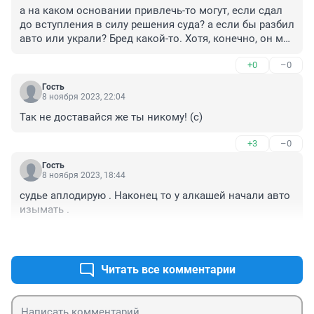
а на каком основании привлечь-то могут, если сдал 
до вступления в силу решения суда? а если бы разбил 
авто или украли? Бред какой-то. Хотя, конечно, он мог 
во время следствия это сделать, тогда да..
+0
–0
Гость
8 ноября 2023, 22:04
Так не доставайся же ты никому! (с)
+3
–0
Гость
8 ноября 2023, 18:44
судье аплодирую . Наконец то у алкашей начали авто 
изымать .
+1
–1
Читать все комментарии