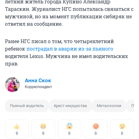
летний житель города Купино Александр
Тараскин. Журналист НГС попыталась связаться с
мужчиной, но на момент публикации сибиряк не
ответил на сообщение.
Ранее НГС писал о том, что четырехлетний
ребенок
пострадал в аварии из-за пьяного
водителя Lexus. Мужчина не имел водительских
прав.
Анна Скок
Корреспондент
Пьяный водитель
Арест имущества
Металлолом
Про
0
0
0
0
0