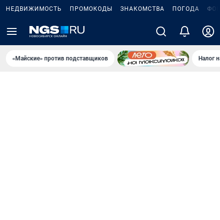
НЕДВИЖИМОСТЬ
ПРОМОКОДЫ
ЗНАКОМСТВА
ПОГОДА
ФО
«Майские» против подставщиков
Налог 