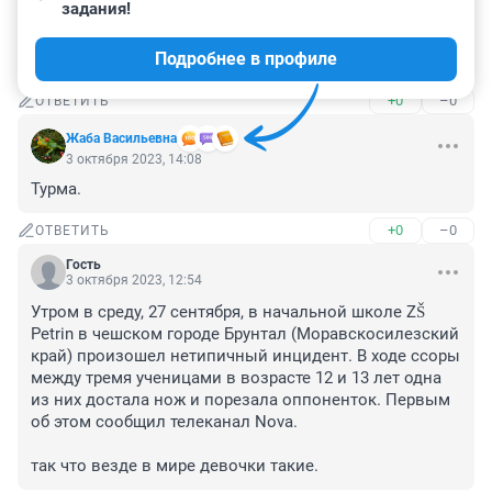
задания!
Посмотрите вокруг , злость и ненависть царят и 
бесчинство сплошное , вот откуда ноги растут . Это 
Подробнее в профиле
всего лишь поселок !
+0
–0
ОТВЕТИТЬ
Жаба Васильевна
3 октября 2023, 14:08
Турма.
+0
–0
ОТВЕТИТЬ
Гость
3 октября 2023, 12:54
Утром в среду, 27 сентября, в начальной школе ZŠ 
Petrin в чешском городе Брунтал (Моравскосилезский 
край) произошел нетипичный инцидент. В ходе ссоры 
между тремя ученицами в возрасте 12 и 13 лет одна 
из них достала нож и порезала оппоненток. Первым 
об этом сообщил телеканал Nova.

так что везде в мире девочки такие.