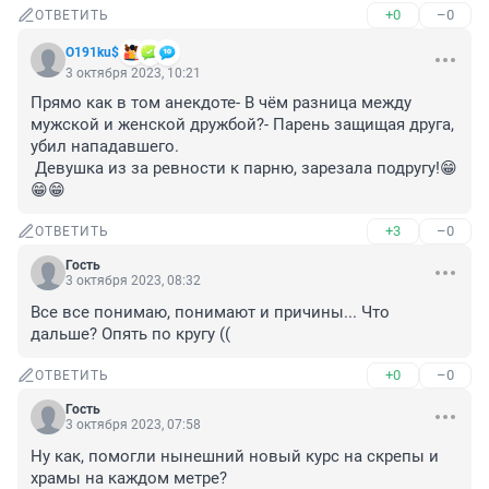
+0
–0
ОТВЕТИТЬ
O191ku$
3 октября 2023, 10:21
Прямо как в том анекдоте- В чём разница между 
мужской и женской дружбой?- Парень защищая друга, 
убил нападавшего.

 Девушка из за ревности к парню, зарезала подругу!😁
😁😁
+3
–0
ОТВЕТИТЬ
Гость
3 октября 2023, 08:32
Все все понимаю, понимают и причины... Что 
дальше? Опять по кругу ((
+0
–0
ОТВЕТИТЬ
Гость
3 октября 2023, 07:58
Ну как, помогли нынешний новый курс на скрепы и 
храмы на каждом метре?