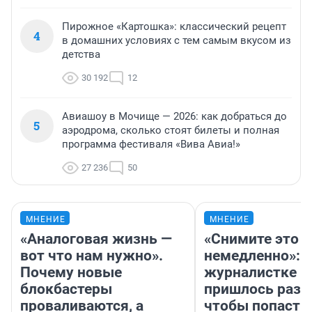
Пирожное «Картошка»: классический рецепт
4
в домашних условиях с тем самым вкусом из
детства
30 192
12
Авиашоу в Мочище — 2026: как добраться до
5
аэродрома, сколько стоят билеты и полная
программа фестиваля «Вива Авиа!»
27 236
50
МНЕНИЕ
МНЕНИЕ
«Аналоговая жизнь —
«Снимите это
вот что нам нужно».
немедленно»:
Почему новые
журналистке Н
блокбастеры
пришлось разд
проваливаются, а
чтобы попасть 