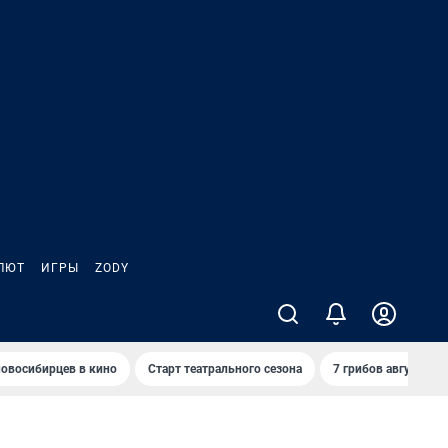
ЛЮТ
ИГРЫ
ZODY
овосибирцев в кино
Старт театрального сезона
7 грибов августа