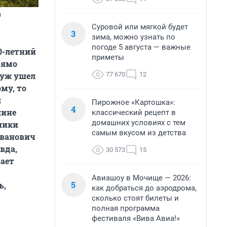
л
Суровой или мягкой будет
3
зима, можно узнать по
погоде 5 августа — важные
0-летний
приметы
рямо
77 670
12
муж ушел
ому, то
я
Пирожное «Картошка»:
4
шине
классический рецепт в
домашних условиях с тем
ники
самым вкусом из детства
Иванович
вда,
30 573
15
вает
Авиашоу в Мочище — 2026:
5
ь,
как добраться до аэродрома,
сколько стоят билеты и
полная программа
фестиваля «Вива Авиа!»