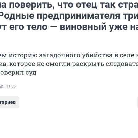
а поверить, что отец так ст
 Родные предпринимателя тр
т его тело — виновный уже н
м историю загадочного убийства в селе 
а, которое не смогли раскрыть следовате
поверил суд
31 851
тариев