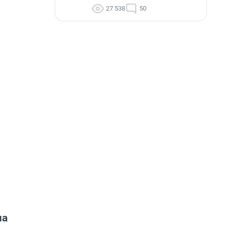
27 538
50
ча