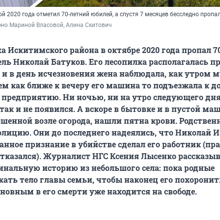
й 2020 года отметил 70-летний юбилей, а спустя 7 месяцев бесследно пропа
ено Мариной Власовой, Алина Скитович
ка Искитимского района в октябре 2020 года пропал 7
ь Николай Батуков. Его лесопилка располагалась п
 и в день исчезновения жена наблюдала, как утром 
тем как ближе к вечеру его машина то подъезжала к д
 предприятию. Ни ночью, ни на утро следующего дн
ак и не появился. А вскоре в бытовке и в пустой ма
ошенной возле огорода, нашли пятна крови. Родствен
олицию. Они до последнего надеялись, что Николай 
анное признание в убийстве сделал его работник (пра
 отказался). Журналист НГС Ксения Лысенко рассказы
нальную историю из небольшого села: пока родные
ать тело главы семьи, чтобы наконец его похоронит
овным в его смерти уже находится на свободе.