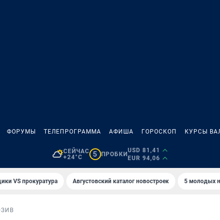
ФОРУМЫ
ТЕЛЕПРОГРАММА
АФИША
ГОРОСКОП
КУРСЫ ВА
USD 81,41
СЕЙЧАС
5
ПРОБКИ
+24°C
EUR 94,06
ики VS прокуратура
Августовский каталог новостроек
5 молодых н
ЮЗИВ