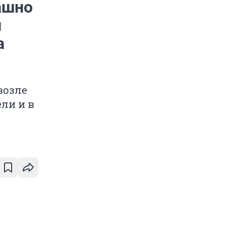
рашно
и
а
возле
ли и в