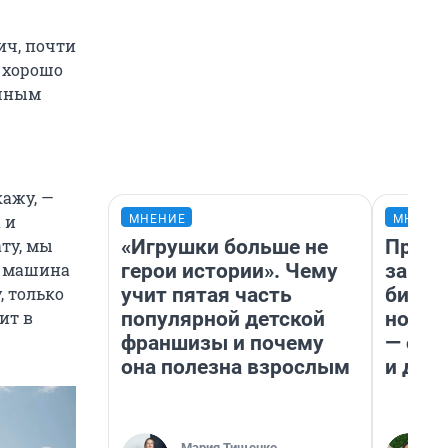
ич, почти
 хорошо
ешным
кажу, —
 и
МНЕНИЕ
МНЕНИ
«Игрушки больше не
Прода
ату, мы
герои истории». Чему
запла
о машина
учит пятая часть
бизне
, только
популярной детской
новый
ит в
франшизы и почему
— он 
она полезна взрослым
и даж
Мария Тищенко