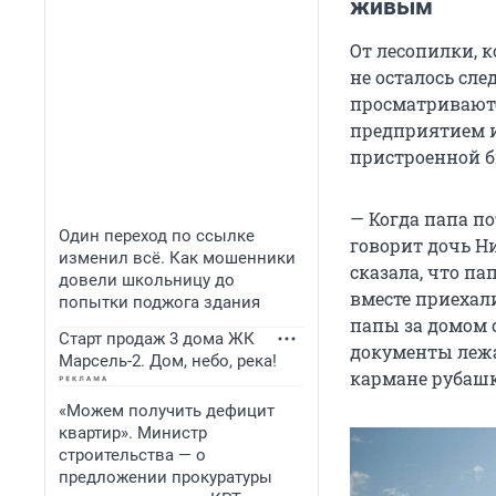
живым
От лесопилки, 
не осталось сл
просматриваютс
предприятием и
пристроенной б
— Когда папа по
Один переход по ссылке
говорит дочь Н
изменил всё. Как мошенники
сказала, что па
довели школьницу до
вместе приехал
попытки поджога здания
папы за домом с
Старт продаж 3 дома ЖК
документы лежа
Марсель-2. Дом, небо, река!
кармане рубаш
«Можем получить дефицит
квартир». Министр
строительства — о
предложении прокуратуры