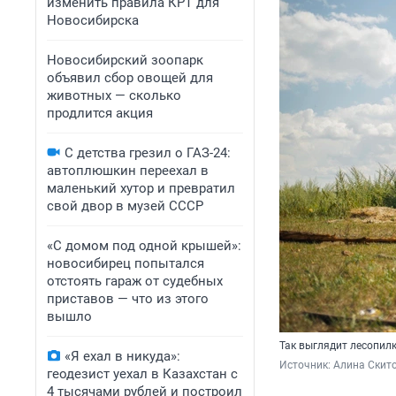
изменить правила КРТ для
Новосибирска
Новосибирский зоопарк
объявил сбор овощей для
животных — сколько
продлится акция
С детства грезил о ГАЗ-24:
автоплюшкин переехал в
маленький хутор и превратил
свой двор в музей СССР
«С домом под одной крышей»:
новосибирец попытался
отстоять гараж от судебных
приставов — что из этого
вышло
Так выглядит лесопил
«Я ехал в никуда»:
Источник: 
Алина Скит
геодезист уехал в Казахстан с
4 тысячами рублей и построил