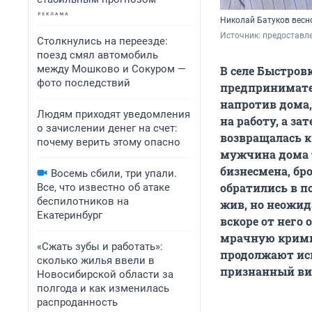
Николай Батуков весно
Источник: 
предоставл
Столкнулись на переезде:
поезд смял автомобиль
между Мошково и Сокуром —
В селе Быстров
фото последствий
предпринимател
напротив дома,
Людям приходят уведомления
на работу, а за
о зачислении денег на счет:
возвращалась к
почему верить этому опасно
мужчина дома т
бизнесмена, бр
Восемь сбили, три упали.
обратились в п
Все, что известно об атаке
беспилотников на
жив, но неожид
Екатеринбург
вскоре от него
мрачную крими
«Сжать зубы и работать»:
продолжают иск
сколько жилья ввели в
признанный вин
Новосибирской области за
полгода и как изменилась
распроданность