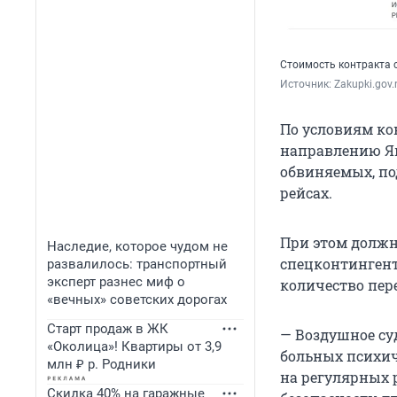
Стоимость контракта с
Источник: 
Zakupki.gov.
По условиям кон
направлению Як
обвиняемых, по
рейсах.
При этом должн
Наследие, которое чудом не
спецконтингента
развалилось: транспортный
эксперт разнес миф о
количество пер
«вечных» советских дорогах
Старт продаж в ЖК
— Воздушное су
«Околица»! Квартиры от 3,9
больных психич
млн ₽ р. Родники
на регулярных 
Скидка 40% на гаражные