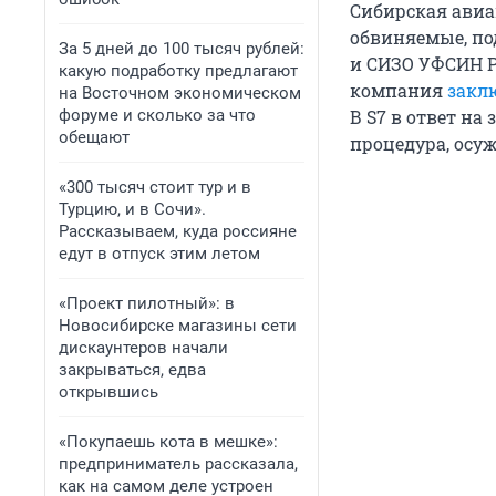
Сибирская авиа
обвиняемые, по
За 5 дней до 100 тысяч рублей:
и СИЗО УФСИН Ро
какую подработку предлагают
компания
закл
на Восточном экономическом
форуме и сколько за что
В S7 в ответ на
обещают
процедура, осу
«300 тысяч стоит тур и в
Турцию, и в Сочи».
Рассказываем, куда россияне
едут в отпуск этим летом
«Проект пилотный»: в
Новосибирске магазины сети
дискаунтеров начали
закрываться, едва
открывшись
«Покупаешь кота в мешке»:
предприниматель рассказала,
как на самом деле устроен