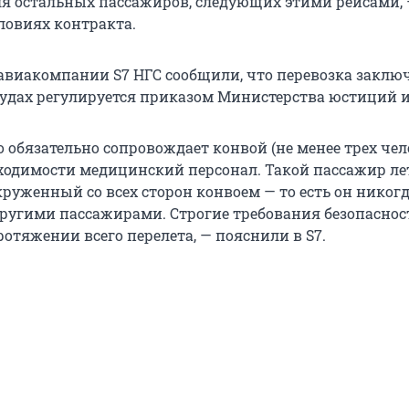
ля остальных пассажиров, следующих этими рейсами,
ловиях контракта.
 авиакомпании S7 НГС сообщили, что перевозка закл
удах регулируется приказом Министерства юстиций 
обязательно сопровождает конвой (не менее трех чело
ходимости медицинский персонал. Такой пассажир ле
круженный со всех сторон конвоем — то есть он никогд
другими пассажирами. Строгие требования безопаснос
отяжении всего перелета, — пояснили в S7.