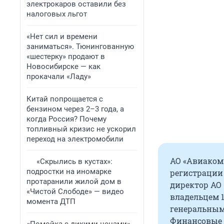
электрокаров оставили без
налоговых льгот
«Нет сил и времени
заниматься». Тюнингованную
«шестерку» продают в
Новосибирске — как
прокачали «Ладу»
Китай попрощается с
бензином через 2–3 года, а
когда Россия? Почему
топливный кризис не ускорил
переход на электромобили
АО «Авиакомп
«Скрылись в кустах»:
подростки на иномарке
регистрации 
протаранили жилой дом в
директор АО 
«Чистой Слободе» — видео
владельцем 1
момента ДТП
генеральным
Финансовые п