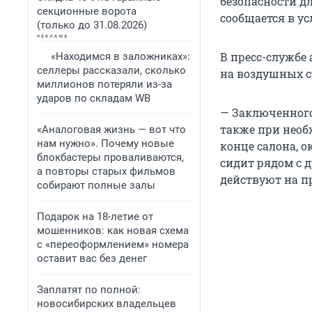
безопасности д
секционные ворота
сообщается в ус
(только до 31.08.2026)
В пресс-службе
«Находимся в заложниках»:
селлеры рассказали, сколько
на воздушных с
миллионов потеряли из-за
ударов по складам WB
— Заключенного 
также при необ
«Аналоговая жизнь — вот что
нам нужно». Почему новые
конце салона, о
блокбастеры проваливаются,
сидит рядом с 
а повторы старых фильмов
действуют на пр
собирают полные залы
Подарок на 18-летие от
мошенников: как новая схема
с «переоформлением» номера
оставит вас без денег
Заплатят по полной:
новосибирских владельцев