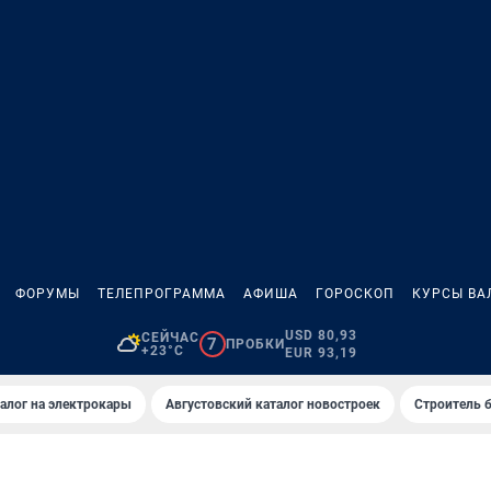
ФОРУМЫ
ТЕЛЕПРОГРАММА
АФИША
ГОРОСКОП
КУРСЫ ВА
USD 80,93
СЕЙЧАС
7
ПРОБКИ
+23°C
EUR 93,19
алог на электрокары
Августовский каталог новостроек
Строитель б