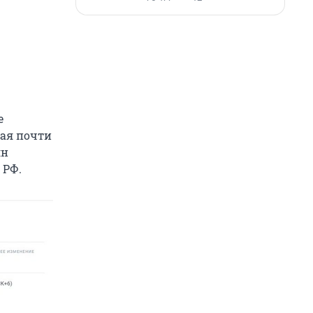
е
мая почти
лн
 РФ.