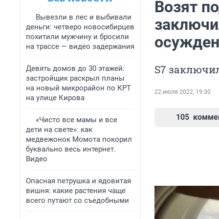
Возят п
Вывезли в лес и выбивали
заключи
деньги: четверо новосибирцев
похитили мужчину и бросили
осужден
на трассе — видео задержания
S7 заключил
Девять домов до 30 этажей:
застройщик раскрыл планы
на новый микрорайон по КРТ
22 июля 2022, 19:30
на улице Кирова
105
комме
«Чисто все мамы и все
дети на свете»: как
медвежонок Момота покорил
буквально весь интернет.
Видео
Опасная петрушка и ядовитая
вишня: какие растения чаще
всего путают со съедобными