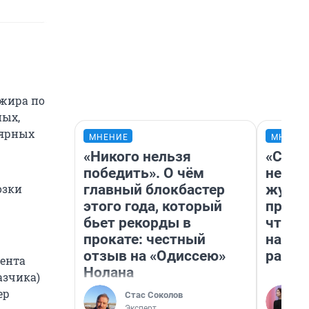
ажира по
ных,
лярных
МНЕНИЕ
МНЕНИ
«Никого нельзя
«Сним
победить». О чём
немед
главный блокбастер
журна
озки
этого года, который
пришл
бьет рекорды в
чтобы
прокате: честный
на чт
отзыв на «Одиссею»
ради 
гента
Нолана
азчика)
ер
Стас Соколов
Эксперт