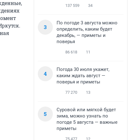
жденные,
137 559
34
ждениях
момент
По погоде 3 августа можно
Иркутск.
3
определить, каким будет
тная
декабрь, — приметы и
поверья
86 618
11
Погода 30 июля укажет,
4
каким ждать август —
поверья и приметы
77 270
13
Суровой или мягкой будет
5
зима, можно узнать по
погоде 5 августа — важные
приметы
75 477
12