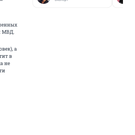
 —
юченных
и МВД.
век), а
тит в
а не
ти