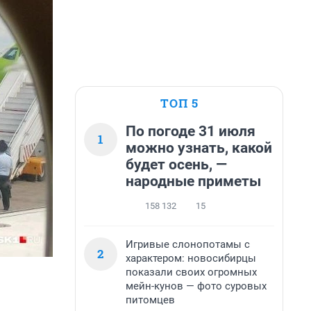
ТОП 5
По погоде 31 июля
1
можно узнать, какой
будет осень, —
народные приметы
158 132
15
Игривые слонопотамы с
2
характером: новосибирцы
показали своих огромных
мейн-кунов — фото суровых
питомцев