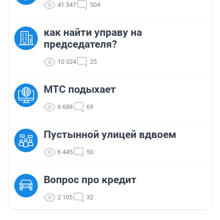
41 547
504
как найти управу на
председателя?
10 324
25
МТС подыхает
6 688
69
Пустынной улицей вдвоем
6 445
50
Вопрос про кредит
2 105
32