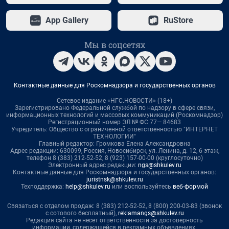
App Gallery
RuStore
Мы в соцсетях
Контактные данные для Роскомнадзора и государственных органов
Сетевое издание «НГС.НОВОСТИ» (18+)
Зарегистрировано Федеральной службой по надзору в сфере связи,
информационных технологий и массовых коммуникаций (Роскомнадзор)
Регистрационный номер ЭЛ № ФС 77— 84683
Учредитель: Общество с ограниченной ответственностью "ИНТЕРНЕТ
ТЕХНОЛОГИИ"
Главный редактор: Громкова Елена Александровна
Адрес редакции: 630099, Россия, Новосибирск, ул. Ленина, д. 12, 6 этаж,
телефон 8 (383) 212-52-52, 8 (923) 157-00-00 (круглосуточно)
Электронный адрес редакции:
ngs@shkulev.ru
Контактные данные для Роскомнадзора и государственных органов:
juristnsk@shkulev.ru
Техподдержка:
help@shkulev.ru
или воспользуйтесь
веб-формой
Связаться с отделом продаж: 8 (383) 212-52-52, 8 (800) 200-03-83 (звонок
с сотового бесплатный),
reklamangs@shkulev.ru
Редакция сайта не несет ответственности за достоверность
информации, содержащейся в рекламных объявлениях.