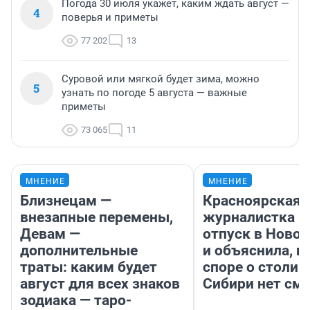
Погода 30 июля укажет, каким ждать август —
4
поверья и приметы
77 202
13
Суровой или мягкой будет зима, можно
5
узнать по погоде 5 августа — важные
приметы
73 065
11
МНЕНИЕ
МНЕНИЕ
Близнецам —
Красноярская
внезапные перемены,
журналистка п
Девам —
отпуск в Ново
дополнительные
и объяснила, п
траты: каким будет
споре о столиц
август для всех знаков
Сибири нет см
зодиака — таро-