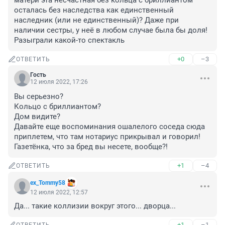
матери эта несчастная без кольца с бриллиантом 
осталась без наследства как единственный 
наследник (или не единственный)? Даже при 
наличии сестры, у неё в любом случае была бы доля!

Разыграли какой-то спектакль
+0
–3
ОТВЕТИТЬ
Гость
12 июля 2022, 17:26
Вы серьезно?

Кольцо с бриллиантом?

Дом видите?

Давайте еще воспоминания ошалелого соседа сюда 
приплетем, что там нотариус прикрывал и говорил!

Газетёнка, что за бред вы несете, вообще?!
+1
–4
ОТВЕТИТЬ
ex_Tommy58
12 июля 2022, 12:57
Да... такие коллизии вокруг этого... дворца...
+1
–1