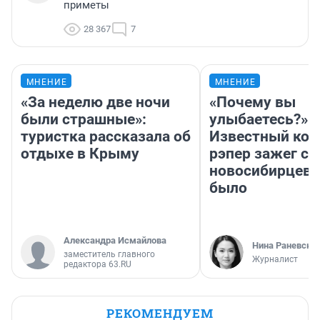
приметы
28 367
7
МНЕНИЕ
МНЕНИЕ
«За неделю две ночи
«Почему вы
были страшные»:
улыбаетесь?»
туристка рассказала об
Известный кор
отдыхе в Крыму
рэпер зажег с 
новосибирцев: 
было
Александра Исмайлова
Нина Раневска
заместитель главного
Журналист
редактора 63.RU
РЕКОМЕНДУЕМ