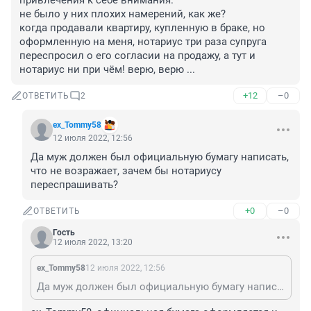
привлечения к себе внимания. 

не было у них плохих намерений, как же?

когда продавали квартиру, купленную в браке, но 
оформленную на меня, нотариус три раза супруга 
переспросил о его согласии на продажу, а тут и 
нотариус ни при чём! верю, верю ...
+12
–0
ОТВЕТИТЬ
2
ex_Tommy58
12 июля 2022, 12:56
Да муж должен был официальную бумагу написать, 
что не возражает, зачем бы нотариусу 
переспрашивать?
+0
–0
ОТВЕТИТЬ
Гость
12 июля 2022, 13:20
ex_Tommy58
12 июля 2022, 12:56
Да муж должен был официальную бумагу написать, что не возражает, зачем бы нотариусу переспрашивать?