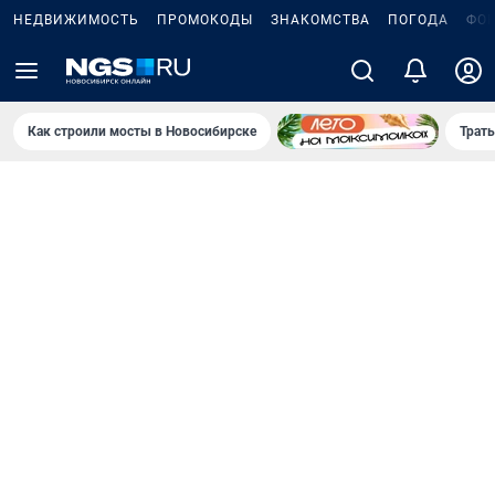
НЕДВИЖИМОСТЬ
ПРОМОКОДЫ
ЗНАКОМСТВА
ПОГОДА
ФО
Как строили мосты в Новосибирске
Траты