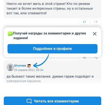
Никто не хочет жить в этой стране! Кто по резвее 
тикает в более интересные страны, ну а остальные 
вот так, или спиваются!
+1
–1
Гость
29 апреля 2021, 09:38
Получай награды за комментарии и другие 
задания!
Соболезнования..

А Кемерово склоняется? В Кемерове..так не говорили 
Подробнее в профиле
точно
+0
–0
Штучник
29 апреля 2021, 09:34
да бывают такие желания. думаю гараж подойдет и 
заведенная машина.
+0
–1
Читать все комментарии