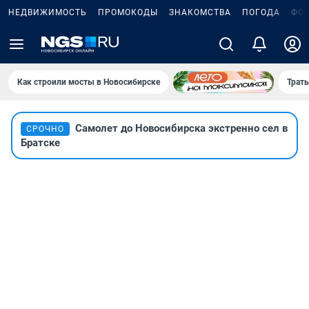
НЕДВИЖИМОСТЬ
ПРОМОКОДЫ
ЗНАКОМСТВА
ПОГОДА
ФО
Как строили мосты в Новосибирске
Траты
Самолет до Новосибирска экстренно сел в
СРОЧНО
Братске