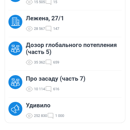
15 505
15
Лежена, 27/1
28 567
147
Дозор глобального потепления
(часть 5)
35 362
659
Про засаду (часть 7)
10 114
616
Удивило
252 830
1 000