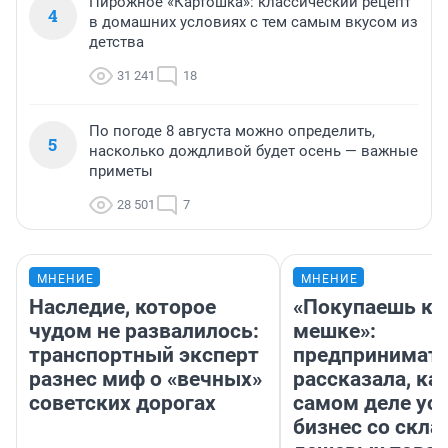
Пирожное «Картошка»: классический рецепт
4
в домашних условиях с тем самым вкусом из
детства
31 241
18
По погоде 8 августа можно определить,
5
насколько дождливой будет осень — важные
приметы
28 501
7
МНЕНИЕ
МНЕНИЕ
Наследие, которое
«Покупаешь ко
чудом не развалилось:
мешке»:
транспортный эксперт
предпринимат
разнес миф о «вечных»
рассказала, как
советских дорогах
самом деле ус
бизнес со скл