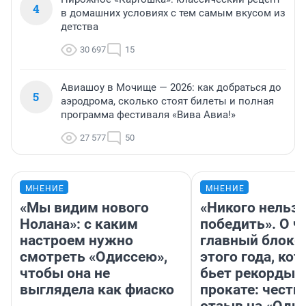
4
в домашних условиях с тем самым вкусом из
детства
30 697
15
Авиашоу в Мочище — 2026: как добраться до
5
аэродрома, сколько стоят билеты и полная
программа фестиваля «Вива Авиа!»
27 577
50
МНЕНИЕ
МНЕНИЕ
«Мы видим нового
«Никого нельз
Нолана»: с каким
победить». О ч
настроем нужно
главный блокб
смотреть «Одиссею»,
этого года, ко
чтобы она не
бьет рекорды 
выглядела как фиаско
прокате: честн