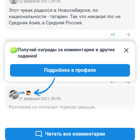
22 февраля 2021, 09:36
Этот чувак родился в Новосибирске, по 
национальности - татарин. Так что никакая это не 
Средняя Азия, а Средняя Россия.
+0
–0
Гость
21 февраля 2021, 15:31
Получай награды за комментарии и другие 
задания!
ну какой он сибиряк? пенсионеры области смотрите 
внимательно кто живет в вашем подъезде и кого 
Подробнее в профиле
можно пускать на квартиру! сейчас только на 
пенсионеров можно положиться, участкового живу 
+1
–0
22 года и в глаза не видела и номера его телефона в 
подъезде нет!
vdk
21 февраля 2021, 00:55
Контузию он получил гораздо раньше.
+1
–0
Читать все комментарии