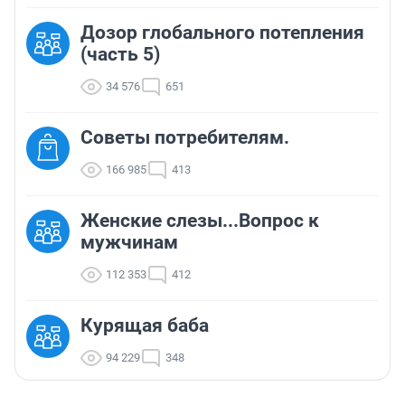
Дозор глобального потепления
(часть 5)
34 576
651
Советы потребителям.
166 985
413
Женские слезы...Вопрос к
мужчинам
112 353
412
Курящая баба
94 229
348