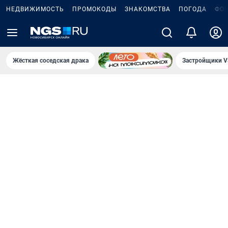
НЕДВИЖИМОСТЬ
ПРОМОКОДЫ
ЗНАКОМСТВА
ПОГОДА
ФО
Жёсткая соседская драка
Застройщики V