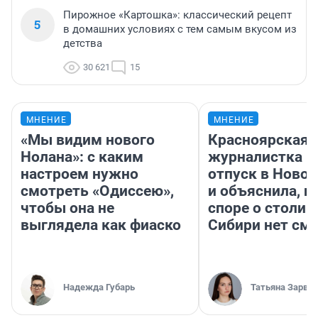
Пирожное «Картошка»: классический рецепт
5
в домашних условиях с тем самым вкусом из
детства
30 621
15
МНЕНИЕ
МНЕНИЕ
«Мы видим нового
Красноярская
Нолана»: с каким
журналистка п
настроем нужно
отпуск в Ново
смотреть «Одиссею»,
и объяснила, п
чтобы она не
споре о столиц
выглядела как фиаско
Сибири нет см
Надежда Губарь
Татьяна Зарва