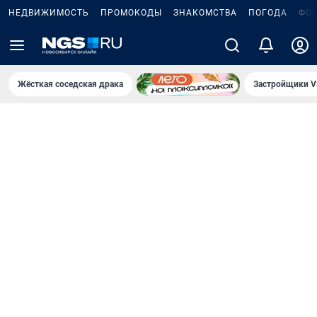
НЕДВИЖИМОСТЬ
ПРОМОКОДЫ
ЗНАКОМСТВА
ПОГОДА
ФО
Жёсткая соседская драка
Застройщики V