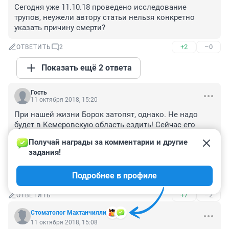
Сегодня уже 11.10.18 проведено исследование 
трупов, неужели автору статьи нельзя конкретно 
указать причину смерти?
+2
–0
ОТВЕТИТЬ
2
Показать ещё 2 ответа
Гость
11 октября 2018, 15:20
При нашей жизни Борок затопят, однако. Не надо 
будет в Кемеровскую область ездить! Сейчас его 
вроде на 20 метров выкопали. Со всех сторон 
Получай награды за комментарии и другие 
подпёртый. Инёй, дачами, дорогой. Не расширишься. 
задания!
Так что, сейчас его углубление быстрее пойдёт. Лет 
15..20 и останется пятачок в середине на глубине 60 м 
Подробнее в профиле
или больше. Найдёт своих героев...
+7
–2
ОТВЕТИТЬ
Стоматолог Махтанчилли
11 октября 2018, 15:08