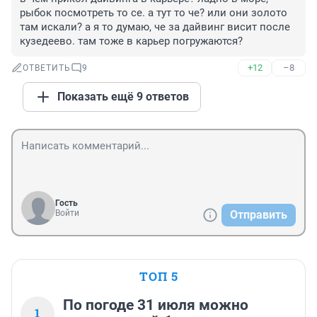
рыбок посмотреть то се. а тут то че? или они золото 
там искали? а я то думаю, че за дайвинг висит после 
кузедеево. там тоже в карьер погружаются?
+12
–8
ОТВЕТИТЬ
9
Показать ещё 9 ответов
Гость
Войти
Отправить
ТОП 5
По погоде 31 июля можно
1