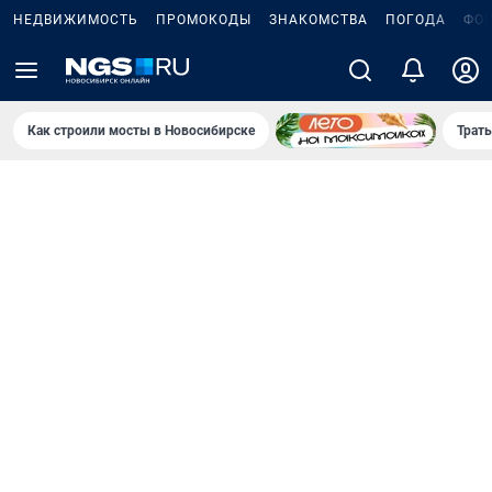
НЕДВИЖИМОСТЬ
ПРОМОКОДЫ
ЗНАКОМСТВА
ПОГОДА
ФО
Как строили мосты в Новосибирске
Траты