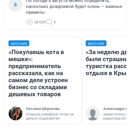
По погоде 8 августа можно определить,
5
насколько дождливой будет осень — важные
приметы
28 629
8
МНЕНИЕ
МНЕНИЕ
«Покупаешь кота в
«За неделю две
мешке»:
были страшные
предприниматель
туристка расск
рассказала, как на
отдыхе в Крым
самом деле устроен
бизнес со складами
дешевых товаров
Наталья Шорохова
Александра Ис
Открыла кофейную точку на
заместитель гл
деньги соцразвития
редактора 63.RU