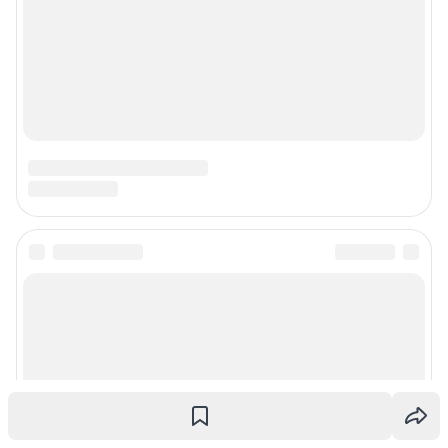
Наши награды
Наши вакансии
Техподдержка
Предвыборная агитация
Статистика канала в MAX
Все города сети
Мобильное приложение
Google Play
App Store
App Gallery
RuStore