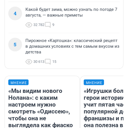
Какой будет зима, можно узнать по погоде 7
4
августа, — важные приметы
32 782
9
Пирожное «Картошка»: классический рецепт
5
в домашних условиях с тем самым вкусом из
детства
30 613
15
МНЕНИЕ
МНЕНИЕ
«Мы видим нового
«Игрушки боль
Нолана»: с каким
герои истории»
настроем нужно
учит пятая час
смотреть «Одиссею»,
популярной де
чтобы она не
франшизы и п
выглядела как фиаско
она полезна в