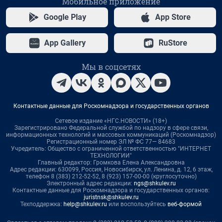
Мобильное приложение
Google Play
App Store
App Gallery
RuStore
Мы в соцсетях
Контактные данные для Роскомнадзора и государственных органов
Сетевое издание «НГС.НОВОСТИ» (18+)
Зарегистрировано Федеральной службой по надзору в сфере связи,
информационных технологий и массовых коммуникаций (Роскомнадзор)
Регистрационный номер ЭЛ № ФС 77— 84683
Учредитель: Общество с ограниченной ответственностью "ИНТЕРНЕТ
ТЕХНОЛОГИИ"
Главный редактор: Громкова Елена Александровна
Адрес редакции: 630099, Россия, Новосибирск, ул. Ленина, д. 12, 6 этаж,
телефон 8 (383) 212-52-52, 8 (923) 157-00-00 (круглосуточно)
Электронный адрес редакции:
ngs@shkulev.ru
Контактные данные для Роскомнадзора и государственных органов:
juristnsk@shkulev.ru
Техподдержка:
help@shkulev.ru
или воспользуйтесь
веб-формой