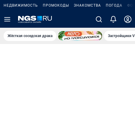
НЕДВИЖИМОСТЬ
ПРОМОКОДЫ
ЗНАКОМСТВА
ПОГОДА
ФО
Жёсткая соседская драка
Застройщики V