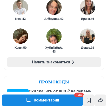
New
,
42
Алёнушка
,
42
Ирина
,
46
Юлия
,
50
ХуЛиГаНкА
,
Докер
,
36
43
Начать знакомиться
ПРОМОКОДЫ
Скидка 50% от 800 ₽ на первый
134
заказ, максимальная скидка 600 ₽
Комментарии
До 31 августа, 2026