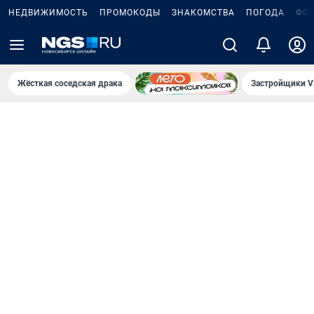
НЕДВИЖИМОСТЬ
ПРОМОКОДЫ
ЗНАКОМСТВА
ПОГОДА
ФО
Жёсткая соседская драка
Застройщики V