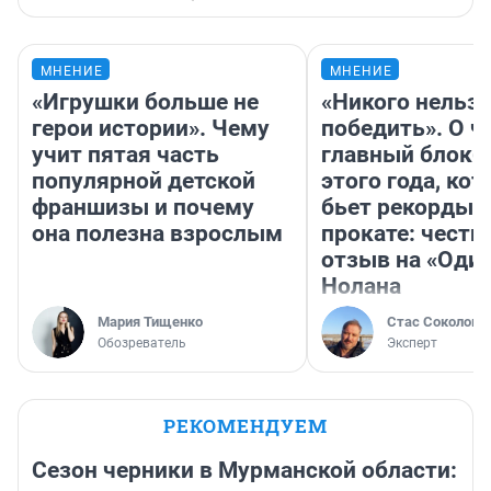
МНЕНИЕ
МНЕНИЕ
«Игрушки больше не
«Никого нельз
герои истории». Чему
победить». О ч
учит пятая часть
главный блокб
популярной детской
этого года, ко
франшизы и почему
бьет рекорды 
она полезна взрослым
прокате: честн
отзыв на «Оди
Нолана
Мария Тищенко
Стас Соколов
Обозреватель
Эксперт
РЕКОМЕНДУЕМ
Сезон черники в Мурманской области: