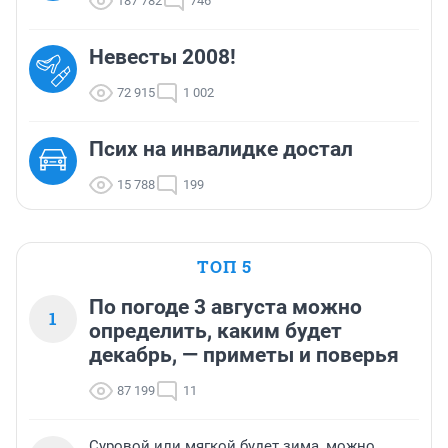
187 782
746
Невесты 2008!
72 915
1 002
Псих на инвалидке достал
15 788
199
ТОП 5
По погоде 3 августа можно
1
определить, каким будет
декабрь, — приметы и поверья
87 199
11
Суровой или мягкой будет зима, можно