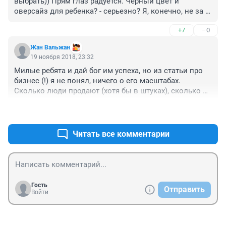
выбрать)) Прям глаз радуется. Черный цвет и 
оверсайз для ребенка? - серьезно? Я, конечно, не за 
пестроту и оттенки "вырви глаз", но ребенку должно 
+7
–0
быть удобно, красиво и практично. Ну точно не черно-
белый вариант, со спущенными рукавами)) Наверное, 
Жан Вальжан
чтоб в пластилине и красках измазаться)) Про 40-
19 ноября 2018, 23:32
летних загнули тоже)) А мысли в статье на уровне 
Милые ребята и дай бог им успеха, но из статьи про 
детского сада, вот честно.
бизнес (!) я не понял, ничего о его масштабах. 
Сколько люди продают (хотя бы в штуках), сколько 
стоят у них вещи, какова хотя бы приблизительная 
+3
–1
доходность. ТО есть это история для женского 
портала, а не для раздела Бизнес
Читать все комментарии
Гость
Отправить
Войти