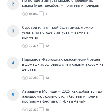
По погоде 3 августа можно определить,
2
каким будет декабрь, — приметы и поверья
86 887
11
Суровой или мягкой будет зима, можно
3
узнать по погоде 5 августа — важные
приметы
77 375
12
Пирожное «Картошка»: классический рецепт
4
в домашних условиях с тем самым вкусом из
детства
30 282
13
Авиашоу в Мочище — 2026: как добраться до
5
аэродрома, сколько стоят билеты и полная
программа фестиваля «Вива Авиа!»
27 330
50