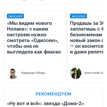
МНЕНИЕ
МНЕНИЕ
«Мы видим нового
Продашь за 300
Нолана»: с каким
заплатишь с 40
настроем нужно
бизнесменам г
смотреть «Одиссею»,
новый закон о 
чтобы она не
— он коснется 
выглядела как фиаско
и даже репети
Надежда Губарь
Анастасия Зав
РЕКОМЕНДУЕМ
«Ну вот и всё»: звезда «Дома-2»