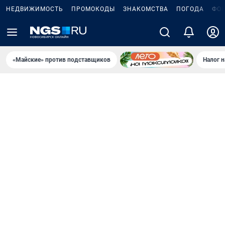
НЕДВИЖИМОСТЬ
ПРОМОКОДЫ
ЗНАКОМСТВА
ПОГОДА
ФО
«Майские» против подставщиков
Налог 