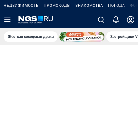
НЕДВИЖИМОСТЬ
ПРОМОКОДЫ
ЗНАКОМСТВА
ПОГОДА
ФО
Жёсткая соседская драка
Застройщики V