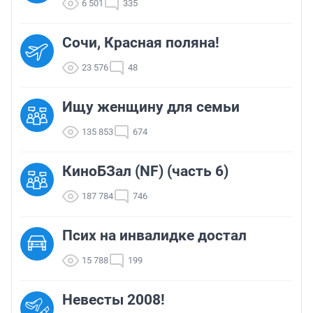
6 501
335
Сочи, Красная поляна!
23 576
48
Ищу женщину для семьи
135 853
674
КиноБЗал (NF) (часть 6)
187 784
746
Псих на инвалидке достал
15 788
199
Невесты 2008!