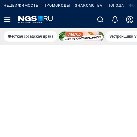
НЕДВИЖИМОСТЬ
ПРОМОКОДЫ
ЗНАКОМСТВА
ПОГОДА
ФО
Жёсткая соседская драка
Застройщики V