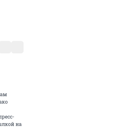
там
ако
пресс-
ылкой на