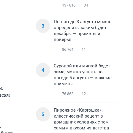
137 816
34
По погоде 3 августа можно
3
определить, каким будет
декабрь, — приметы и
поверья
86 764
11
Суровой или мягкой будет
4
зима, можно узнать по
погоде 5 августа — важные
приметы
ем
76 862
12
ысяч
Пирожное «Картошка»:
5
классический рецепт в
домашних условиях с тем
и
самым вкусом из детства
й год