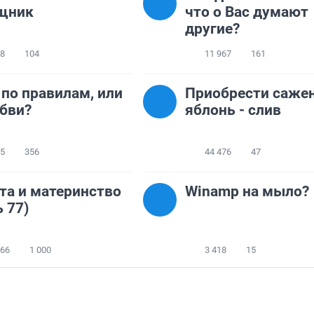
щник
что о Вас думают
другие?
58
104
11 967
161
по правилам, или
Приобрести саже
бви?
яблонь - слив
95
356
44 476
47
та и материнство
Winamp на мыло?
ь 77)
566
1 000
3 418
15