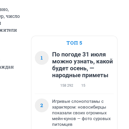
вно,
р, число
й
 жители
ТОП 5
По погоде 31 июля
1
о
можно узнать, какой
раждан
будет осень, —
народные приметы
158 292
15
Игривые слонопотамы с
2
характером: новосибирцы
показали своих огромных
мейн-кунов — фото суровых
питомцев