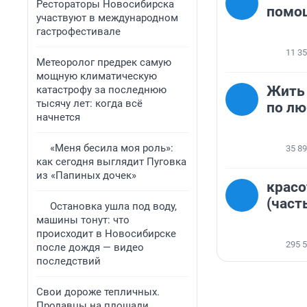
Рестораторы Новосибирска
помо
участвуют в международном
гастрофестивале
11 3
Метеоролог предрек самую
мощную климатическую
Жить 
катастрофу за последнюю
тысячу лет: когда всё
по лю
начнется
«Меня бесила моя роль»:
35 8
как сегодня выглядит Пуговка
из «Папиных дочек»
красо
(част
Остановка ушла под воду,
машины тонут: что
происходит в Новосибирске
295 
после дождя — видео
последствий
Свои дороже тепличных.
Продавцы на площади