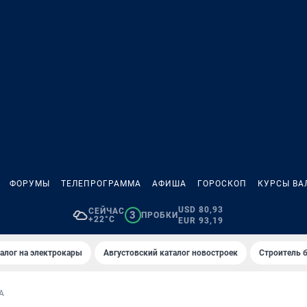
ФОРУМЫ
ТЕЛЕПРОГРАММА
АФИША
ГОРОСКОП
КУРСЫ ВА
USD 80,93
СЕЙЧАС
3
ПРОБКИ
+22°C
EUR 93,19
алог на электрокары
Августовский каталог новостроек
Строитель б
А