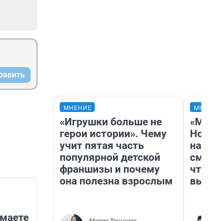
равить
МНЕНИЕ
МНЕНИ
«Игрушки больше не
«Мы в
герои истории». Чему
Нолан
учит пятая часть
настр
популярной детской
смотр
франшизы и почему
чтобы
она полезна взрослым
выгля
имаете
Мария Тищенко