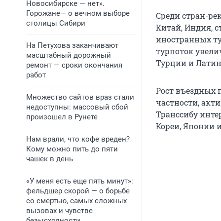
Новосибирске — нет».
Горожане— о вечном выборе
Среди стран-ре
столицы Сибири
Китай, Индия, с
иностранных ту
На Петухова заканчивают
турпоток увелич
масштабный дорожный
Турции и Латин
ремонт — сроки окончания
работ
Рост въездных п
Множество сайтов враз стали
частности, акт
недоступны: массовый сбой
Транссибу инте
произошел в Рунете
Кореи, Японии 
Нам врали, что кофе вреден?
Кому можно пить до пяти
чашек в день
«У меня есть еще пять минут»:
фельдшер скорой — о борьбе
со смертью, самых сложных
вызовах и чувстве
безысходности