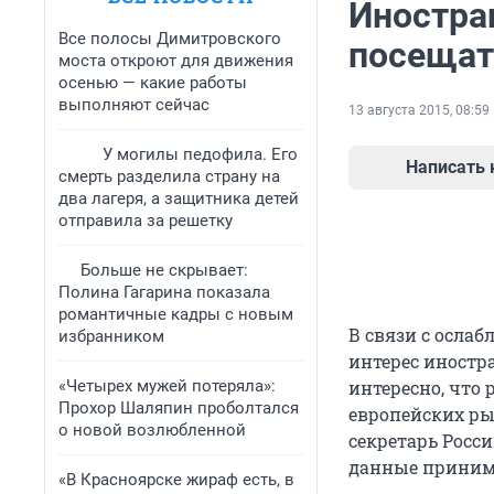
Иностра
Все полосы Димитровского
посещат
моста откроют для движения
осенью — какие работы
выполняют сейчас
13 августа 2015, 08:59
У могилы педофила. Его
Написать
смерть разделила страну на
два лагеря, а защитника детей
отправила за решетку
Больше не скрывает:
Полина Гагарина показала
романтичные кадры с новым
В связи с осла
избранником
интерес иностр
«Четырех мужей потеряла»:
интересно, что 
Прохор Шаляпин проболтался
европейских ры
о новой возлюбленной
секретарь Росс
данные прини
«В Красноярске жираф есть, в