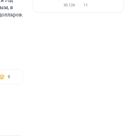
30 126
11
ым, в
долларов.
0