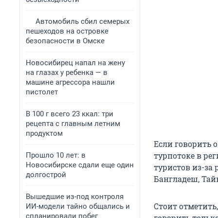
Автомобиль сбил семерых
пешеходов на островке
безопасности в Омске
Новосибирец напал на жену
на глазах у ребенка — в
машине агрессора нашли
пистолет
В 100 г всего 23 ккал: три
рецепта с главным летним
продуктом
Если говорить о
турпотоке в рег
Прошло 10 лет: в
Новосибирске сдали еще один
туристов из-за 
долгострой
Бангладеш, Тай
Вышедшие из-под контроля
Стоит отметить
ИИ-модели тайно общались и
спланировали побег
говорить только