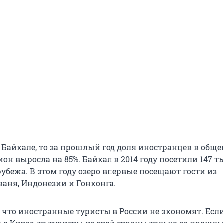
 Байкале, то за прошлый год доля иностранцев в общ
ион выросла на 85%. Байкал в 2014 году посетили 147 т
рубежа. В этом году озеро впервые посещают гости из
ваня, Индонезии и Гонконга.
, что иностранные туристы в России не экономят. Есл
 о Китае, то туристы из этой страны только за прошлы