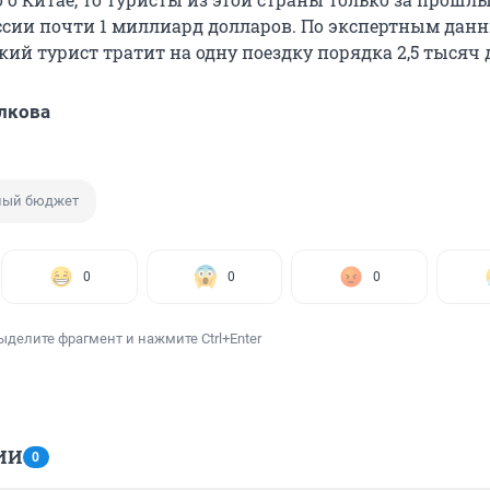
ссии почти 1 миллиард долларов. По экспертным данн
ий турист тратит на одну поездку порядка 2,5 тысяч 
лкова
ный бюджет
0
0
0
ыделите фрагмент и нажмите Ctrl+Enter
ИИ
0