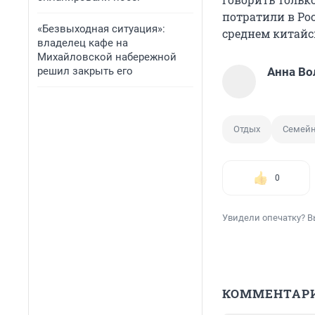
потратили в Ро
«Безвыходная ситуация»:
среднем китайск
владелец кафе на
Михайловской набережной
решил закрыть его
Анна Во
Отдых
Семей
0
Увидели опечатку? В
КОММЕНТАР