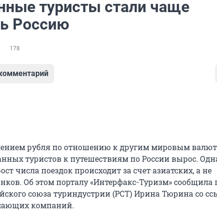
нные туристы стали чаще
ь Россию
178
 комментарий
блением рубля по отношению к другим мировым валю
анных туристов к путешествиям по России вырос. Одн
рост числа поездок происходит за счет азиатских, а не
нков. Об этом порталу «Интерфакс-Туризм» сообщила 
ийского союза туриндустрии (РСТ) Ирина Тюрина со сс
мающих компаний.