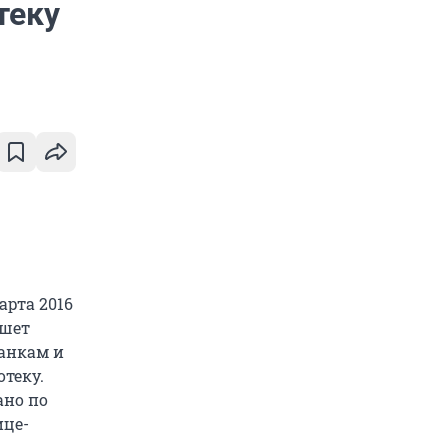
теку
арта 2016
ишет
банкам и
теку.
ано по
ице-