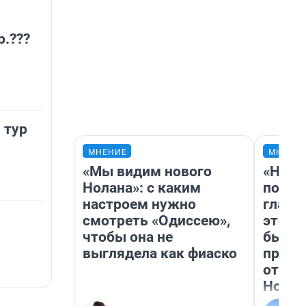
р.???
 тур
МНЕНИЕ
МНЕНИ
«Мы видим нового
«Нико
Нолана»: с каким
побед
настроем нужно
главн
смотреть «Одиссею»,
этого
чтобы она не
бьет 
выглядела как фиаско
прока
отзыв
Нолан