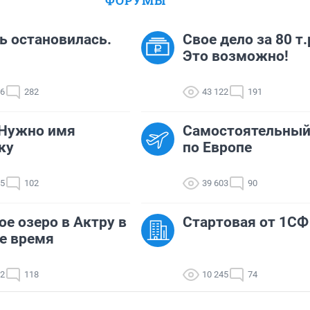
ФОРУМЫ
 остановилась.
Свое дело за 80 т.
Это возможно!
16
282
43 122
191
 Нужно имя
Самостоятельный
ку
по Европе
25
102
39 603
90
ое озеро в Актру в
Стартовая от 1СФ
е время
52
118
10 245
74