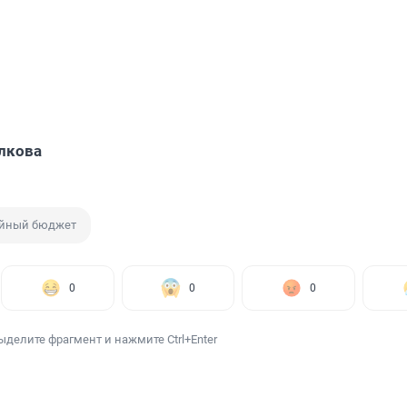
лкова
йный бюджет
0
0
0
ыделите фрагмент и нажмите Ctrl+Enter