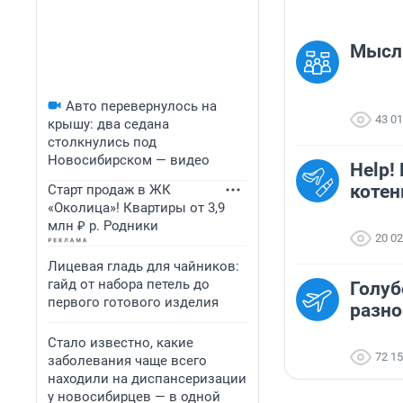
Мысль
Авто перевернулось на
43 0
крышу: два седана
столкнулись под
Новосибирском — видео
Help!
котен
Старт продаж в ЖК
«Околица»! Квартиры от 3,9
млн ₽ р. Родники
20 0
Лицевая гладь для чайников:
гайд от набора петель до
Голуб
первого готового изделия
разно
Стало известно, какие
72 1
заболевания чаще всего
находили на диспансеризации
у новосибирцев — в одной