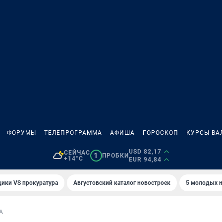
ФОРУМЫ
ТЕЛЕПРОГРАММА
АФИША
ГОРОСКОП
КУРСЫ ВА
USD 82,17
СЕЙЧАС
1
ПРОБКИ
+14°C
EUR 94,84
ики VS прокуратура
Августовский каталог новостроек
5 молодых н
А