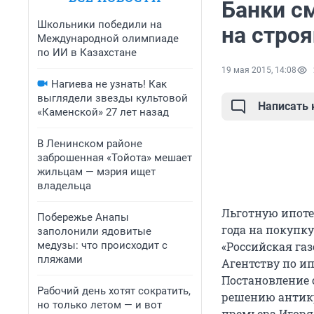
Банки с
Школьники победили на
на стро
Международной олимпиаде
по ИИ в Казахстане
19 мая 2015, 14:08
Нагиева не узнать! Как
выглядели звезды культовой
Написать
«Каменской» 27 лет назад
В Ленинском районе
заброшенная «Тойота» мешает
жильцам — мэрия ищет
владельца
Льготную ипотек
Побережье Анапы
года на покупк
заполонили ядовитые
медузы: что происходит с
«Российская га
пляжами
Агентству по и
Постановление 
Рабочий день хотят сократить,
решению антикр
но только летом — и вот
премьера Игоря