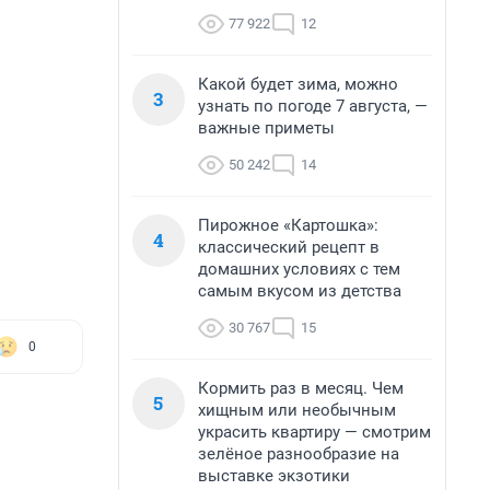
77 922
12
Какой будет зима, можно
3
узнать по погоде 7 августа, —
важные приметы
50 242
14
Пирожное «Картошка»:
4
классический рецепт в
домашних условиях с тем
самым вкусом из детства
30 767
15
0
Кормить раз в месяц. Чем
5
хищным или необычным
украсить квартиру — смотрим
зелёное разнообразие на
выставке экзотики