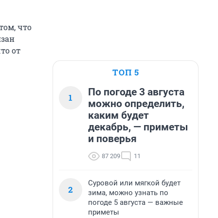
том, что
язан
то от
ТОП 5
По погоде 3 августа
1
можно определить,
каким будет
декабрь, — приметы
и поверья
87 209
11
Суровой или мягкой будет
2
зима, можно узнать по
погоде 5 августа — важные
приметы