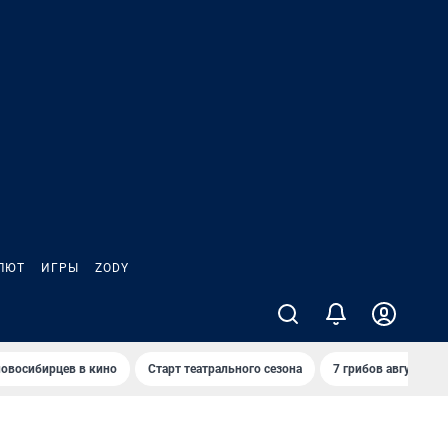
ЛЮТ
ИГРЫ
ZODY
овосибирцев в кино
Старт театрального сезона
7 грибов августа