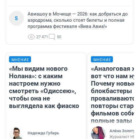
Авиашоу в Мочище — 2026: как добраться до
5
аэродрома, сколько стоят билеты и полная
программа фестиваля «Вива Авиа!»
27 471
50
МНЕНИЕ
МНЕНИЕ
«Мы видим нового
«Аналоговая ж
Нолана»: с каким
вот что нам ну
настроем нужно
Почему новые
смотреть «Одиссею»,
блокбастеры
чтобы она не
проваливаются,
выглядела как фиаско
повторы стары
фильмов соби
полные залы
Алёна Золотух
Надежда Губарь
Журналист НГС