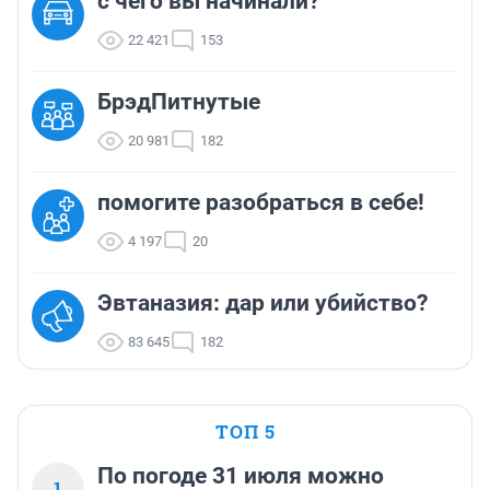
с чего вы начинали?
22 421
153
БрэдПитнутые
20 981
182
помогите разобраться в себе!
4 197
20
Эвтаназия: дар или убийство?
83 645
182
ТОП 5
По погоде 31 июля можно
1