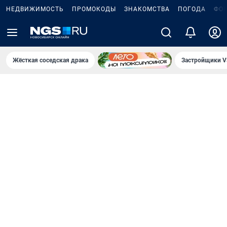
НЕДВИЖИМОСТЬ
ПРОМОКОДЫ
ЗНАКОМСТВА
ПОГОДА
ФО
Жёсткая соседская драка
Застройщики V