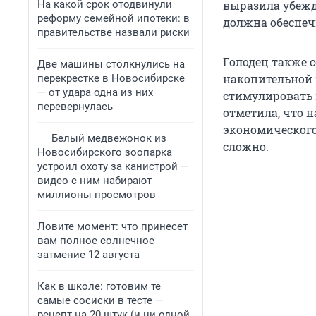
На какой срок отодвинули
выразила убежд
реформу семейной ипотеки: в
должна обеспеч
правительстве назвали риски
Голодец также с
Две машины столкнулись на
накопительной п
перекрестке в Новосибирске
— от удара одна из них
стимулировать 
перевернулась
отметила, что н
экономического
Белый медвежонок из
сложно.
Новосибирского зоопарка
устроил охоту за канистрой —
видео с ним набирают
миллионы просмотров
Ловите момент: что принесет
вам полное солнечное
затмение 12 августа
Как в школе: готовим те
самые сосиски в тесте —
рецепт на 20 штук (и ни одной