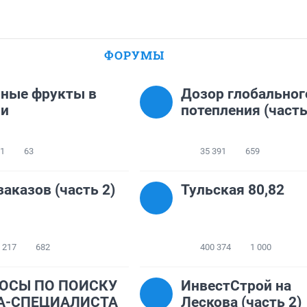
ФОРУМЫ
ные фрукты в
Дозор глобальног
ии
потепления (часть
11
63
35 391
659
заказов (часть 2)
Тульская 80,82
 217
682
400 374
1 000
ОСЫ ПО ПОИСКУ
ИнвестСтрой на
А-СПЕЦИАЛИСТА
Лескова (часть 2)