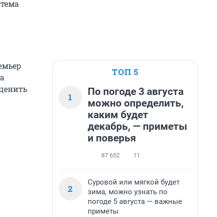
стема
емьер
ТОП 5
ла
оценить
По погоде 3 августа
1
можно определить,
каким будет
декабрь, — приметы
и поверья
87 652
11
Суровой или мягкой будет
2
зима, можно узнать по
погоде 5 августа — важные
приметы