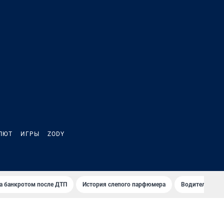
ЛЮТ
ИГРЫ
ZODY
а банкротом после ДТП
История слепого парфюмера
Водители пер