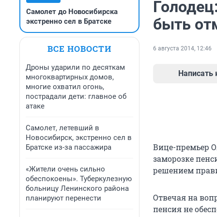
Голодец
Самолет до Новосибирска
быть от
экстренно сел в Братске
ВСЕ НОВОСТИ
6 августа 2014, 12:46
Дроны ударили по десяткам
Написать
многоквартирных домов,
многие охватил огонь,
пострадали дети: главное об
атаке
Самолет, летевший в
Новосибирск, экстренно сел в
Вице-премьер О
Братске из-за пассажира
заморозке пенс
«Жители очень сильно
решением прави
обеспокоены». Туберкулезную
больницу Ленинского района
Отвечая на воп
планируют перенести
пенсия не обесп