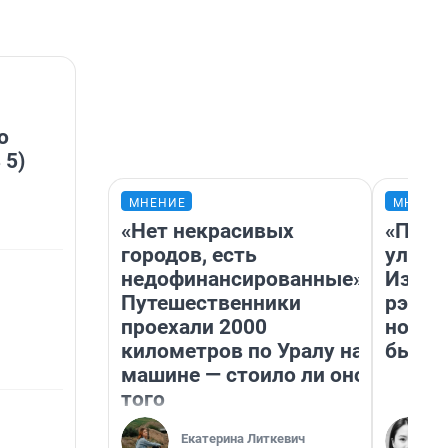
о
 5)
МНЕНИЕ
МНЕНИ
«Нет некрасивых
«Поче
городов, есть
улыба
недофинансированные».
Извес
Путешественники
рэпер
проехали 2000
новос
километров по Уралу на
было
машине — стоило ли оно
того
Екатерина Литкевич