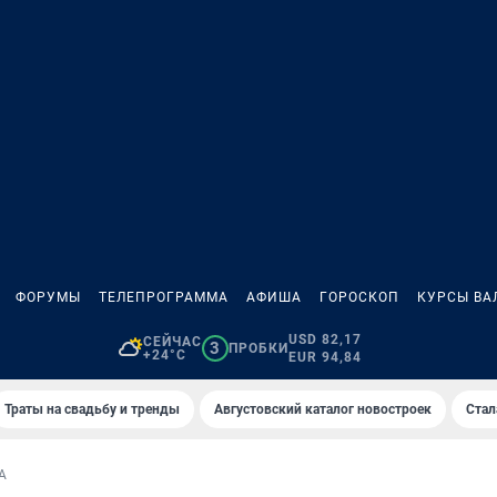
ФОРУМЫ
ТЕЛЕПРОГРАММА
АФИША
ГОРОСКОП
КУРСЫ ВА
USD 82,17
СЕЙЧАС
3
ПРОБКИ
+24°C
EUR 94,84
Траты на свадьбу и тренды
Августовский каталог новостроек
Стал
А