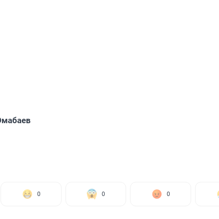
Юмабаев
0
0
0