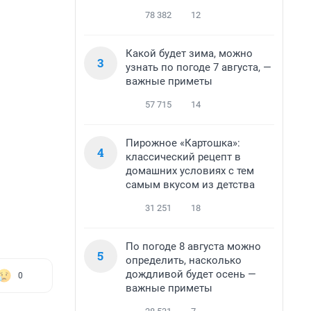
78 382
12
Какой будет зима, можно
3
узнать по погоде 7 августа, —
важные приметы
57 715
14
Пирожное «Картошка»:
4
классический рецепт в
домашних условиях с тем
самым вкусом из детства
31 251
18
По погоде 8 августа можно
5
определить, насколько
дождливой будет осень —
0
важные приметы