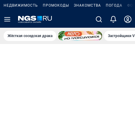
НЕДВИЖИМОСТЬ
ПРОМОКОДЫ
ЗНАКОМСТВА
ПОГОДА
ФО
Жёсткая соседская драка
Застройщики V