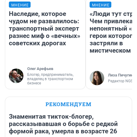
МНЕНИЕ
МНЕНИЕ
Наследие, которое
«Люди тут стр
чудом не развалилось:
Чем привлекае
транспортный эксперт
непонятный «Н
разнес миф о «вечных»
герои которого
советских дорогах
застряли в
мистическом о
Олег Арефьев
Блогер, предприниматель,
Лиза Пичугина
владелец в транспортном
Редактор NGS.R
бизнесе
РЕКОМЕНДУЕМ
Знаменитая тикток-блогер,
рассказывавшая о борьбе с редкой
формой рака, умерла в возрасте 26