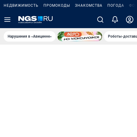
НЕДВИЖИМОСТЬ
ПРОМОКОДЫ
ЗНАКОМСТВА
ПОГОДА
ФО
Нарушения в «Авиценне»
Роботы-доставщ