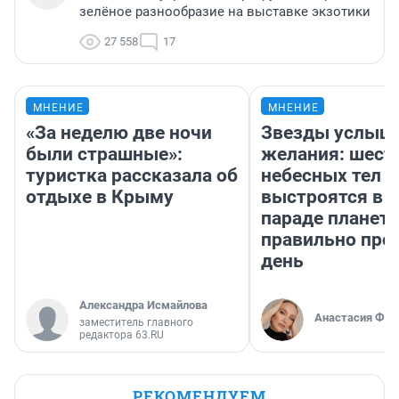
зелёное разнообразие на выставке экзотики
27 558
17
МНЕНИЕ
МНЕНИЕ
«За неделю две ночи
Звезды услыш
были страшные»:
желания: шест
туристка рассказала об
небесных тел
отдыхе в Крыму
выстроятся в 
параде планет 
правильно про
день
Александра Исмайлова
Анастасия Фил
заместитель главного
редактора 63.RU
РЕКОМЕНДУЕМ