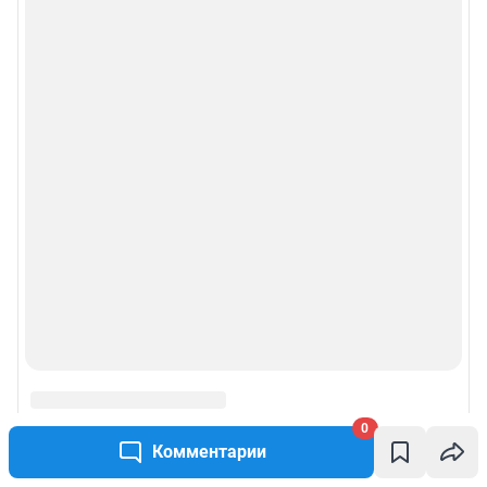
конфиденциальности персональных данных
Веб-портал распространяется в виде интернет-сервиса, специальные
действия по установке на стороне пользователя не требуются
Политика использования cookies
Рекомендательные системы
Пользовательское соглашение сервиса «Подписка без баннерной
рекламы»
© ООО «Интернет Технологии»
0
Комментарии