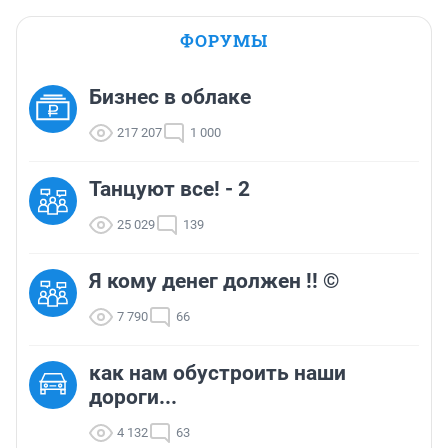
ФОРУМЫ
Бизнес в облаке
217 207
1 000
Танцуют все! - 2
25 029
139
Я кому денег должен !! ©
7 790
66
как нам обустроить наши
дороги...
4 132
63