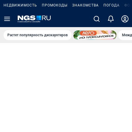
НЕДВИЖИМОСТЬ
ПРОМОКОДЫ
ЗНАКОМСТВА
ПОГОДА
ФО
Растет популярность дискаунтеров
Межд